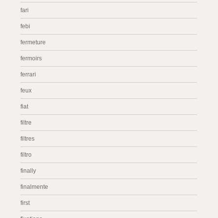
fari
febi
fermeture
fermoirs
ferrari
feux
fiat
filtre
filtres
filtro
finally
finalmente
first