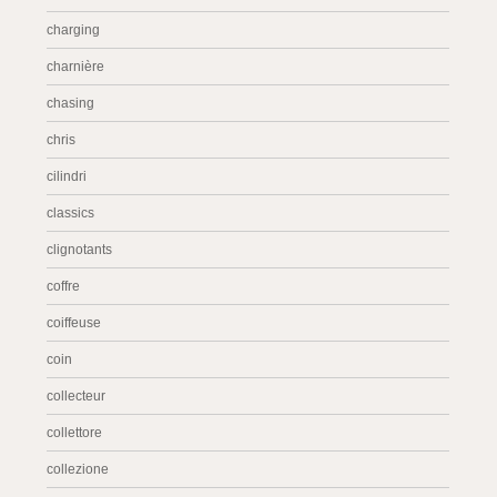
charging
charnière
chasing
chris
cilindri
classics
clignotants
coffre
coiffeuse
coin
collecteur
collettore
collezione