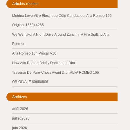
Articles récents
Moirina Leve Vitre Électrique Côté Conducteur Alfa Romeo 166
Original 156044265
We Went For A Night Drive Around Zurich In A Fire Spitting Alfa
Romeo
Alfa Romeo 164 Procar V10
How Alfa Romeo Briefly Dominated Dtm
Traverse De Pare-Chocs Avant Droit ALFA ROMEO 166
ORIGINALE 60680906
Archives
août 2026
juillet 2026
juin 2026