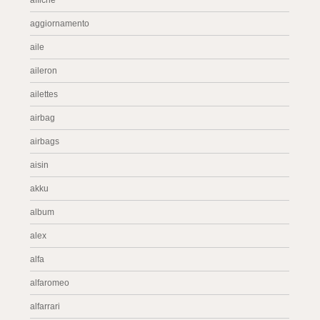
affiche
aggiornamento
aile
aileron
ailettes
airbag
airbags
aisin
akku
album
alex
alfa
alfaromeo
alfarrari