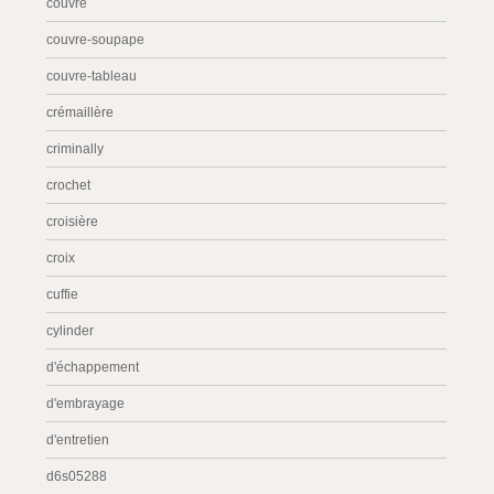
couvre
couvre-soupape
couvre-tableau
crémaillère
criminally
crochet
croisière
croix
cuffie
cylinder
d'échappement
d'embrayage
d'entretien
d6s05288