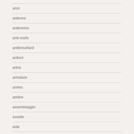
anni
antenne
antennino
anti-roulis
antibrouillard
antivol
arbre
armature
armes
arrière
assemblaggio
assetto
asta