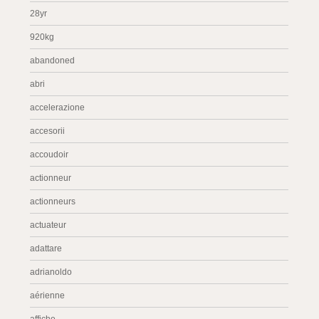
28yr
920kg
abandoned
abri
accelerazione
accesorii
accoudoir
actionneur
actionneurs
actuateur
adattare
adrianoldo
aérienne