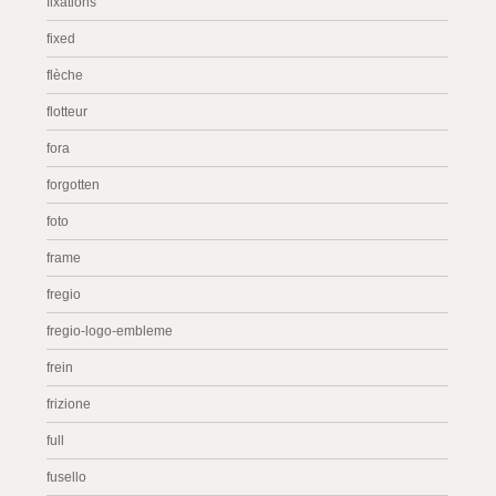
fixations
fixed
flèche
flotteur
fora
forgotten
foto
frame
fregio
fregio-logo-embleme
frein
frizione
full
fusello