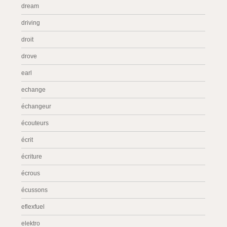
dream
driving
droit
drove
earl
echange
échangeur
écouteurs
écrit
écriture
écrous
écussons
eflexfuel
elektro