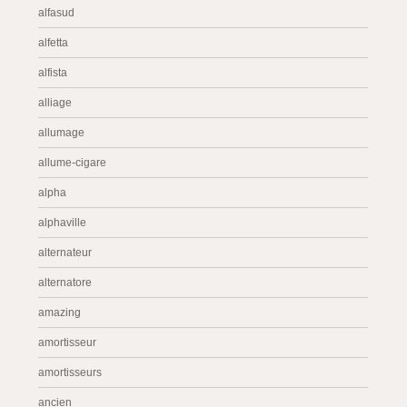
alfasud
alfetta
alfista
alliage
allumage
allume-cigare
alpha
alphaville
alternateur
alternatore
amazing
amortisseur
amortisseurs
ancien