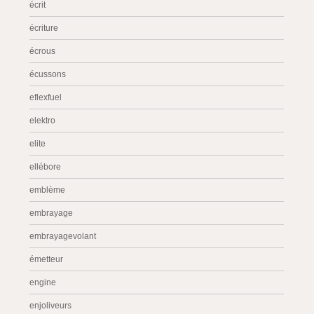
écrit
écriture
écrous
écussons
eflexfuel
elektro
elite
ellébore
emblème
embrayage
embrayagevolant
émetteur
engine
enjoliveurs