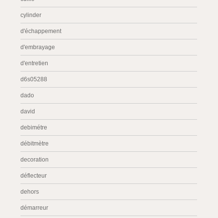
cylinder
d'échappement
d'embrayage
d'entretien
d6s05288
dado
david
debimétre
débitmètre
decoration
déflecteur
dehors
démarreur