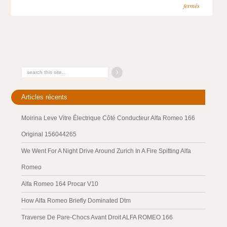
fermés
Articles récents
Moirina Leve Vitre Électrique Côté Conducteur Alfa Romeo 166
Original 156044265
We Went For A Night Drive Around Zurich In A Fire Spitting Alfa
Romeo
Alfa Romeo 164 Procar V10
How Alfa Romeo Briefly Dominated Dtm
Traverse De Pare-Chocs Avant Droit ALFA ROMEO 166