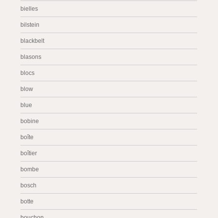
bielles
bilstein
blackbelt
blasons
blocs
blow
blue
bobine
boîte
boîtier
bombe
bosch
botte
bouchon