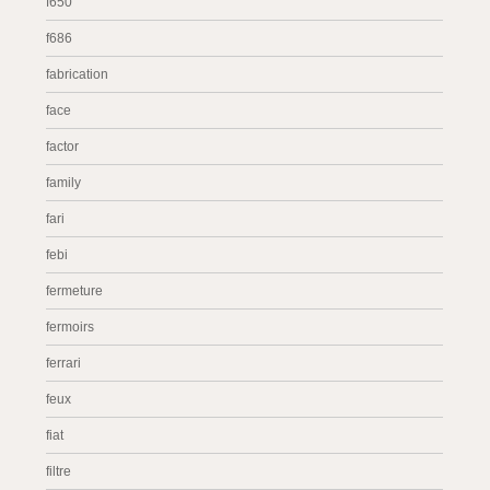
f650
f686
fabrication
face
factor
family
fari
febi
fermeture
fermoirs
ferrari
feux
fiat
filtre