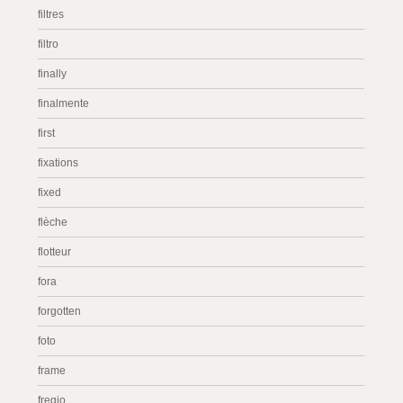
filtres
filtro
finally
finalmente
first
fixations
fixed
flèche
flotteur
fora
forgotten
foto
frame
fregio