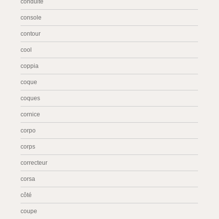
conduite
console
contour
cool
coppia
coque
coques
cornice
corpo
corps
correcteur
corsa
côté
coupe