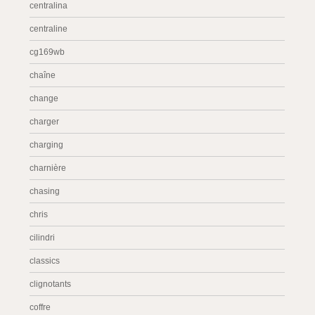
centralina
centraline
cg169wb
chaîne
change
charger
charging
charnière
chasing
chris
cilindri
classics
clignotants
coffre