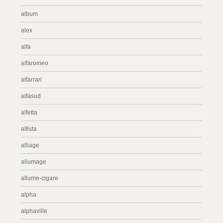
album
alex
alfa
alfaromeo
alfarrari
alfasud
alfetta
alfista
alliage
allumage
allume-cigare
alpha
alphaville