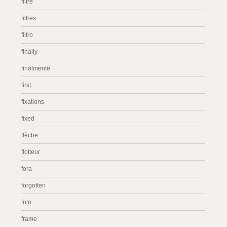
filtre
filtres
filtro
finally
finalmente
first
fixations
fixed
flèche
flotteur
fora
forgotten
foto
frame