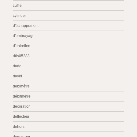
cuffie
cylinder
d'échappement
d'embrayage
d'entretien
d6s05288
dado
david
debimétre
débitmètre
decoration
déflecteur
dehors
démarreur