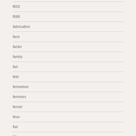
f650
f686
fabrication
face
factor
family
fari
febi
fermeture
fermoirs
ferrari
feux
fiat