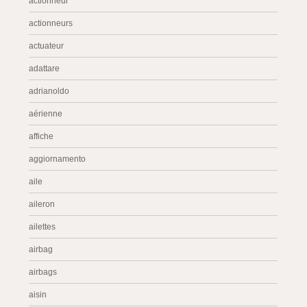
actionneur
actionneurs
actuateur
adattare
adrianoldo
aérienne
affiche
aggiornamento
aile
aileron
ailettes
airbag
airbags
aisin