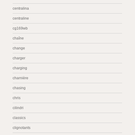
centralina
centraline
cg169wb
chaîne
change
charger
charging
charnière
chasing
chris
cilindri
classics
clignotants