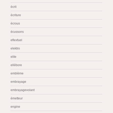
écrit
écriture
écrous
écussons
eflexfuel
elektro
elite
ellébore
emblème
embrayage
embrayagevolant
émetteur
engine