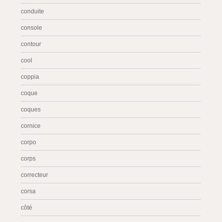
conduite
console
contour
cool
coppia
coque
coques
cornice
corpo
corps
correcteur
corsa
côté