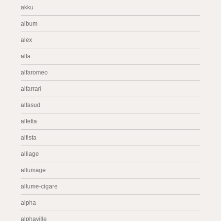
akku
album
alex
alfa
alfaromeo
alfarrari
alfasud
alfetta
alfista
alliage
allumage
allume-cigare
alpha
alphaville