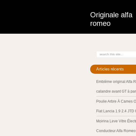
Originale alfa
romeo
Articles récents
Emblème original Alfa 
calandre avant GT à par
Poulie Arbre À Cames O
Fiat Lancia 1.9 2.4 JTD
Moirina Leve Vitre Élec
Conducteur Alfa Romeo 