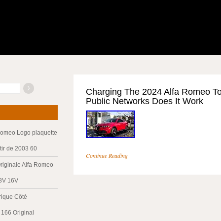
Charging The 2024 Alfa Romeo T
Public Networks Does It Work
Romeo Logo plaquette
tir de 2003 60
Continue Reading
riginale Alfa Romeo
 8V 16V
trique Côté
166 Original