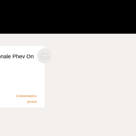
jan 3
onale Phev On
2024
Commentaires
fermés