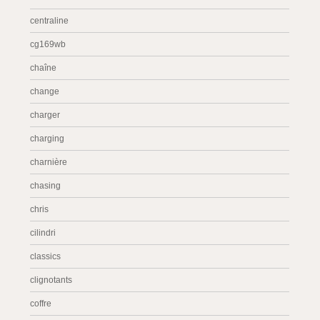
centraline
cg169wb
chaîne
change
charger
charging
charnière
chasing
chris
cilindri
classics
clignotants
coffre