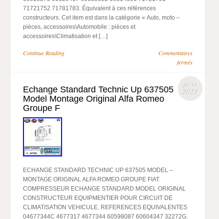
71721752 71781783. Équivalent à ces références
constructeurs. Cet item est dans la catégorie « Auto, moto –
pièces, accessoires\Automobile : pièces et
accessoires\Climatisation et […]
Continue Reading
Commentaires
fermés
fév 13
Echange Standard Technic Up 637505
2023
Model Montage Original Alfa Romeo
Groupe F
ECHANGE STANDARD TECHNIC UP 637505 MODEL –
MONTAGE ORIGINAL ALFA ROMEO GROUPE FIAT.
COMPRESSEUR ECHANGE STANDARD MODEL ORIGINAL
CONSTRUCTEUR EQUIPMENTIER POUR CIRCUIT DE
CLIMATISATION VEHICULE. REFERENCES EQUIVALENTES
04677344C 4677317 4677344 60598087 60604347 32272G.