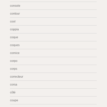
console
contour
cool
coppia
coque
coques
cornice
corpo
corps
correcteur
corsa
côté
coupe