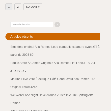
1
2
SUIVANT »
Articles récents
Emblème original Alfa Romeo Logo plaquette calandre avant GT à
partir de 2003 60
Poulie Arbre À Cames Originale Alfa Romeo Fiat Lancia 1.9 2.4
JTD 8V 16V
Moirina Leve Vitre Électrique Côté Conducteur Alfa Romeo 166
Original 156044265
We Went For A Night Drive Around Zurich In A Fire Spitting Alfa
Romeo