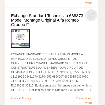
fermés
jan 16
Echange Standard Technic Up 638873
2023
Model Montage Original Alfa Romeo
Groupe F
ECHANGE STANDARD TECHNIC UP 638873 MODEL –
MONTAGE ORIGINAL ALFA ROMEO GROUPE FIAT.
COMPRESSEUR ECHANGE STANDARD MODEL ORIGINAL
CONSTRUCTEUR EQUIPMENTIER POUR CIRCUIT DE
CLIMATISATION VEHICULE. REFERENCES EQUIVALENTES
13191995 24411270 51704659 6854007 6854035 6854070
71789354 71789356 71789357 71789359 93176866
R1580033 32312. Équivalent à ces références équipementiers.
81.10.58.001. Cet item est dans la catégorie « Auto, moto – […]
Continue Reading
Commentaires
fermés