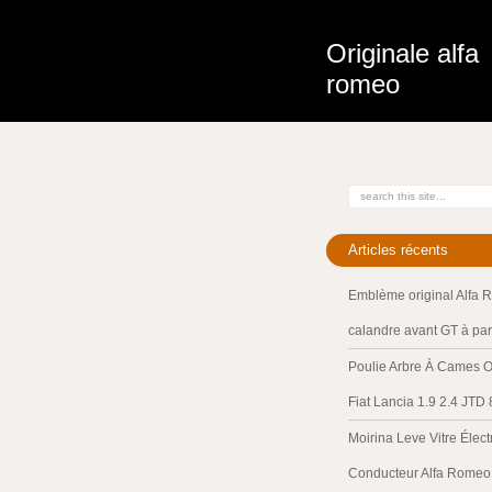
Originale alfa
romeo
Articles récents
Emblème original Alfa 
calandre avant GT à par
Poulie Arbre À Cames O
Fiat Lancia 1.9 2.4 JTD
Moirina Leve Vitre Élec
Conducteur Alfa Romeo 