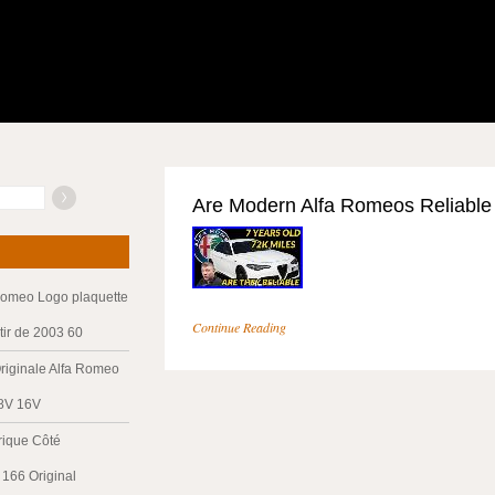
Are Modern Alfa Romeos Reliable 
Romeo Logo plaquette
Continue Reading
tir de 2003 60
riginale Alfa Romeo
 8V 16V
trique Côté
166 Original