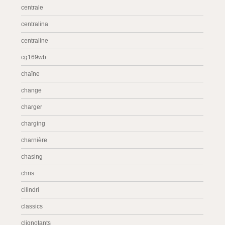
centrale
centralina
centraline
cg169wb
chaîne
change
charger
charging
charnière
chasing
chris
cilindri
classics
clignotants