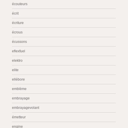
écouteurs
écrit
écriture
écrous
écussons
eflexfuel
elektro
elite
ellébore
emblème
embrayage
embrayagevolant
émetteur
engine