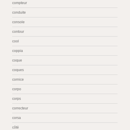
compteur
conduite
console
contour
cool
coppia
coque
coques
cornice
corpo
corps
correcteur
corsa
côté