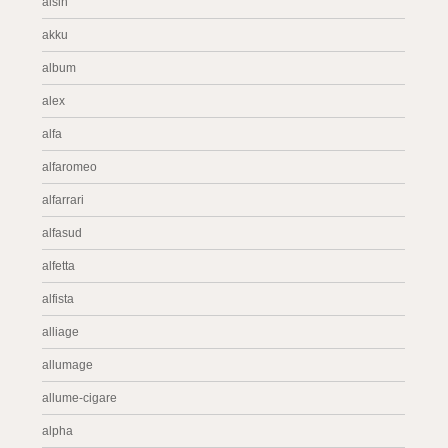
aisin
akku
album
alex
alfa
alfaromeo
alfarrari
alfasud
alfetta
alfista
alliage
allumage
allume-cigare
alpha