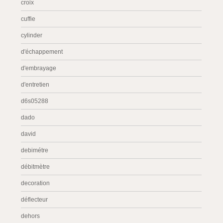
croix
cuffie
cylinder
d'échappement
d'embrayage
d'entretien
d6s05288
dado
david
debimétre
débitmètre
decoration
déflecteur
dehors