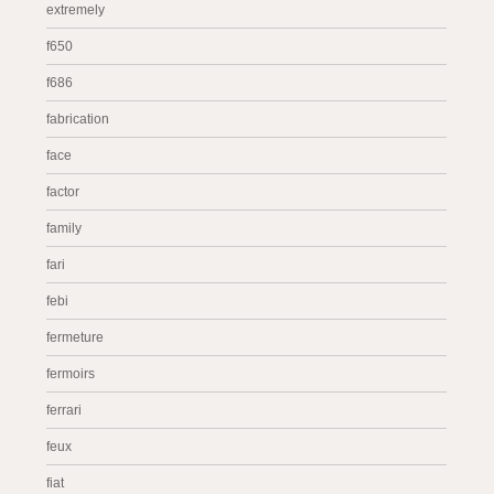
extremely
f650
f686
fabrication
face
factor
family
fari
febi
fermeture
fermoirs
ferrari
feux
fiat