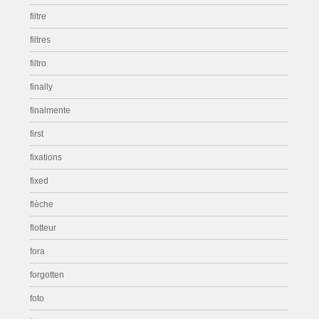
filtre
filtres
filtro
finally
finalmente
first
fixations
fixed
flèche
flotteur
fora
forgotten
foto