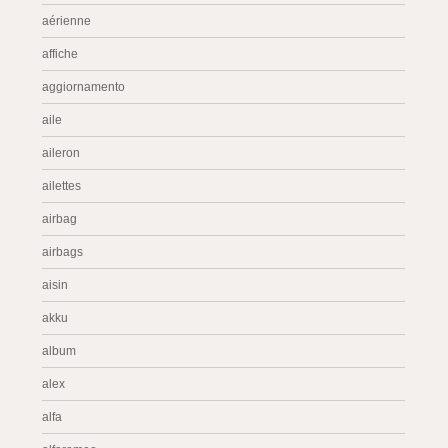
aérienne
affiche
aggiornamento
aile
aileron
ailettes
airbag
airbags
aisin
akku
album
alex
alfa