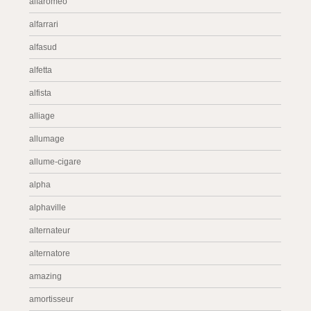
alfaromeo
alfarrari
alfasud
alfetta
alfista
alliage
allumage
allume-cigare
alpha
alphaville
alternateur
alternatore
amazing
amortisseur