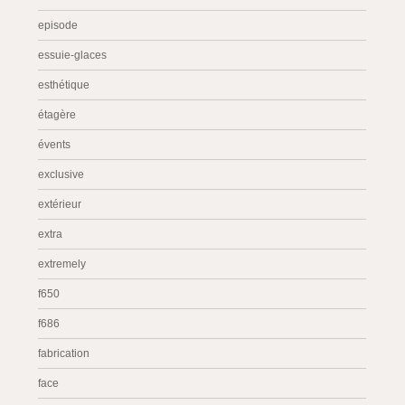
episode
essuie-glaces
esthétique
étagère
évents
exclusive
extérieur
extra
extremely
f650
f686
fabrication
face