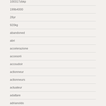
100317zbkp
199b4000
28yr
920kg
abandoned
abri
accelerazione
accesorii
accoudoir
actionneur
actionneurs
actuateur
adattare
adrianoldo