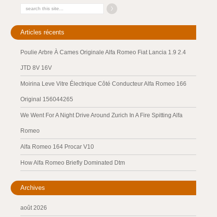
Articles récents
Poulie Arbre À Cames Originale Alfa Romeo Fiat Lancia 1.9 2.4
JTD 8V 16V
Moirina Leve Vitre Électrique Côté Conducteur Alfa Romeo 166
Original 156044265
We Went For A Night Drive Around Zurich In A Fire Spitting Alfa
Romeo
Alfa Romeo 164 Procar V10
How Alfa Romeo Briefly Dominated Dtm
Archives
août 2026