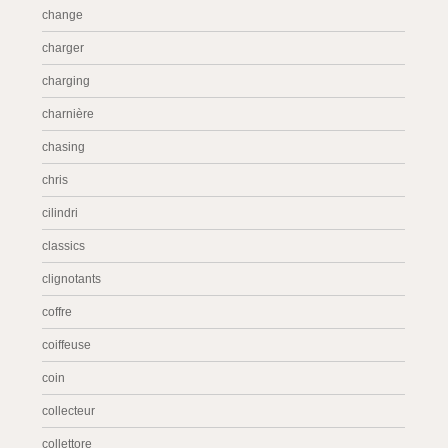
change
charger
charging
charnière
chasing
chris
cilindri
classics
clignotants
coffre
coiffeuse
coin
collecteur
collettore