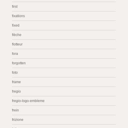
first
fixations
fixed
flèche
flotteur
fora
forgotten
foto
frame
fregio
fregio-logo-embleme
frein
frizione