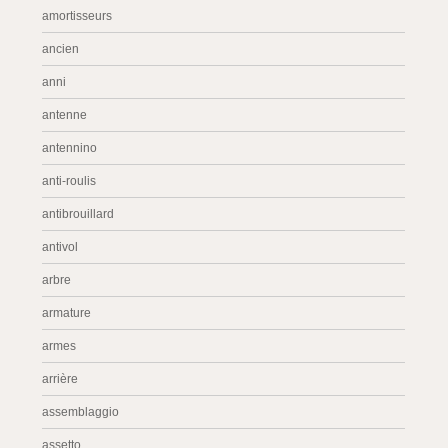
amortisseurs
ancien
anni
antenne
antennino
anti-roulis
antibrouillard
antivol
arbre
armature
armes
arrière
assemblaggio
assetto