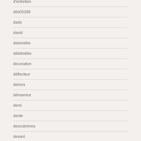
d'entretien
d6s05288
dado
david
debimétre
débitmètre
decoration
déflecteur
dehors
démarreur
demi
dente
descubrimos
devant