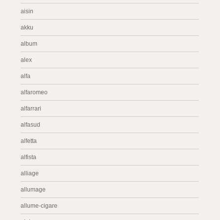
aisin
akku
album
alex
alfa
alfaromeo
alfarrari
alfasud
alfetta
alfista
alliage
allumage
allume-cigare