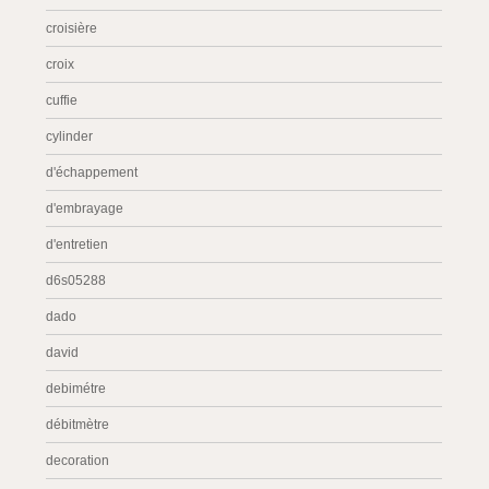
croisière
croix
cuffie
cylinder
d'échappement
d'embrayage
d'entretien
d6s05288
dado
david
debimétre
débitmètre
decoration