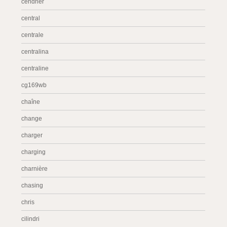
cendrier
central
centrale
centralina
centraline
cg169wb
chaîne
change
charger
charging
charnière
chasing
chris
cilindri