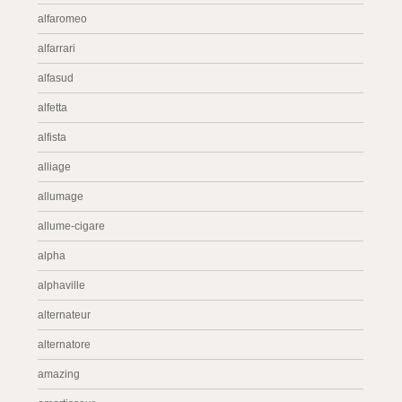
alfaromeo
alfarrari
alfasud
alfetta
alfista
alliage
allumage
allume-cigare
alpha
alphaville
alternateur
alternatore
amazing