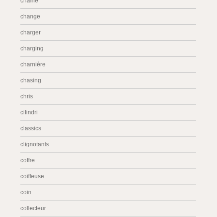
chaîne
change
charger
charging
charnière
chasing
chris
cilindri
classics
clignotants
coffre
coiffeuse
coin
collecteur