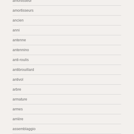
amortisseur
amortisseurs
ancien
anni
antenne
antennino
anti-roulis
antibrouillard
antivol
arbre
armature
armes
arrière
assemblaggio