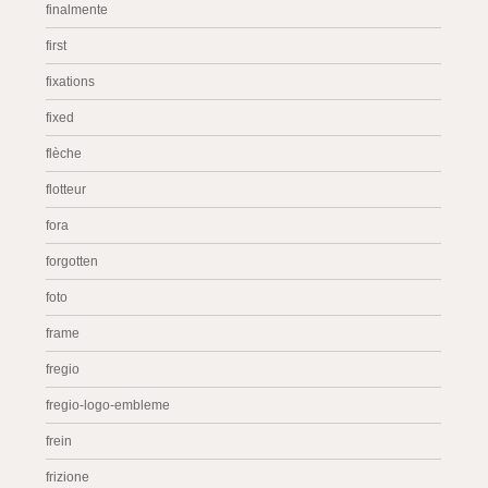
finalmente
first
fixations
fixed
flèche
flotteur
fora
forgotten
foto
frame
fregio
fregio-logo-embleme
frein
frizione