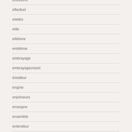
écussons
eflexfuel
elektro
elite
ellébore
emblème
embrayage
embrayagevolant
émetteur
engine
enjoliveurs
enseigne
ensemble
entendeur