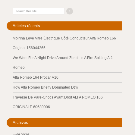
Articles récents
Moirina Leve Vitre Électrique Côté Conducteur Alfa Romeo 166
Original 156044265
We Went For A Night Drive Around Zurich In A Fire Spitting Alfa
Romeo
Alfa Romeo 164 Procar V10
How Alfa Romeo Briefly Dominated Dtm
Traverse De Pare-Chocs Avant Droit ALFA ROMEO 166
ORIGINALE 60680906
Archives