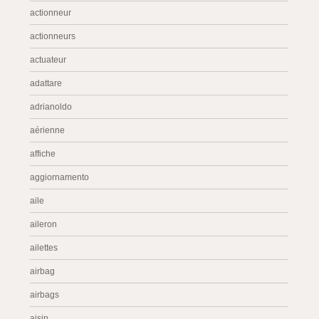
actionneur
actionneurs
actuateur
adattare
adrianoldo
aérienne
affiche
aggiornamento
aile
aileron
ailettes
airbag
airbags
aisin