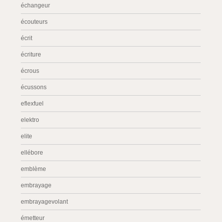
échangeur
écouteurs
écrit
écriture
écrous
écussons
eflexfuel
elektro
elite
ellébore
emblème
embrayage
embrayagevolant
émetteur