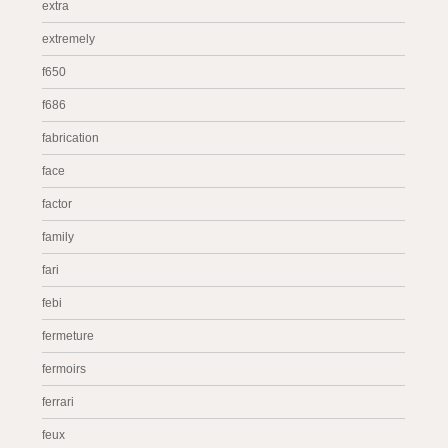
extra
extremely
f650
f686
fabrication
face
factor
family
fari
febi
fermeture
fermoirs
ferrari
feux