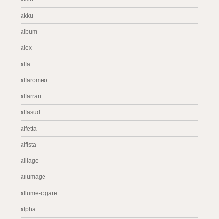
akku
album
alex
alfa
alfaromeo
alfarrari
alfasud
alfetta
alfista
alliage
allumage
allume-cigare
alpha