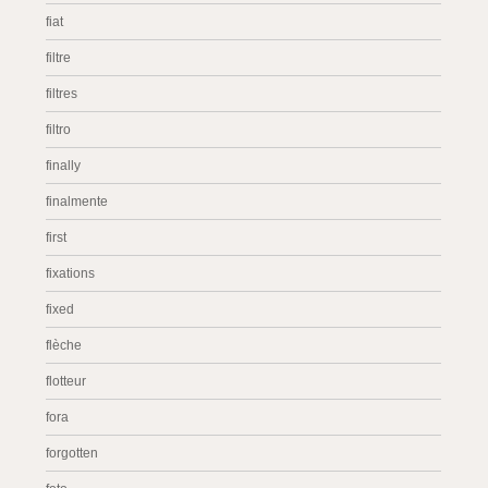
fiat
filtre
filtres
filtro
finally
finalmente
first
fixations
fixed
flèche
flotteur
fora
forgotten