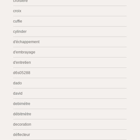
croisière
croix
cuffie
cylinder
d'échappement
d'embrayage
d'entretien
d6s05288
dado
david
debimétre
débitmètre
decoration
déflecteur