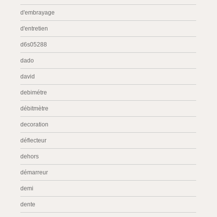
d'embrayage
d'entretien
d6s05288
dado
david
debimétre
débitmètre
decoration
déflecteur
dehors
démarreur
demi
dente