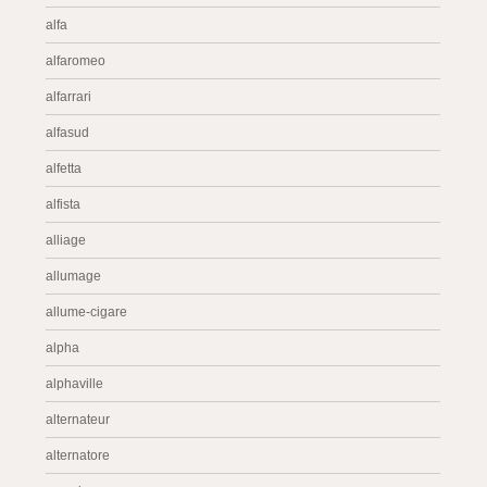
alfa
alfaromeo
alfarrari
alfasud
alfetta
alfista
alliage
allumage
allume-cigare
alpha
alphaville
alternateur
alternatore