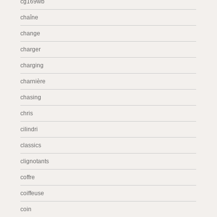
cg169wb
chaîne
change
charger
charging
charnière
chasing
chris
cilindri
classics
clignotants
coffre
coiffeuse
coin