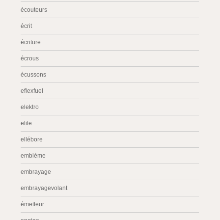
écouteurs
écrit
écriture
écrous
écussons
eflexfuel
elektro
elite
ellébore
emblème
embrayage
embrayagevolant
émetteur