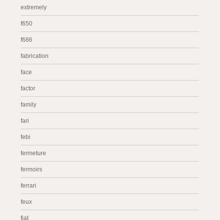
extremely
f650
f686
fabrication
face
factor
family
fari
febi
fermeture
fermoirs
ferrari
feux
fiat