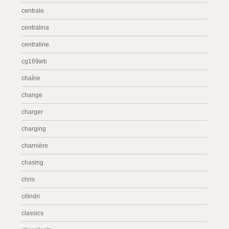
centrale
centralina
centraline
cg169wb
chaîne
change
charger
charging
charnière
chasing
chris
cilindri
classics