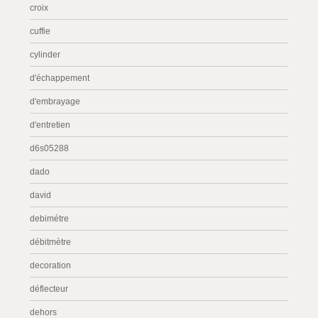
croix
cuffie
cylinder
d'échappement
d'embrayage
d'entretien
d6s05288
dado
david
debimétre
débitmètre
decoration
déflecteur
dehors