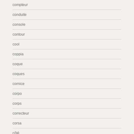
compteur
conduite
console
contour
cool
coppia
coque
coques
cornice
corpo
corps
correcteur
corsa
côté