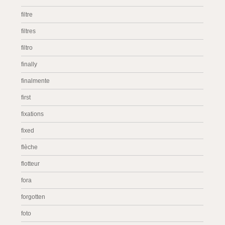
filtre
filtres
filtro
finally
finalmente
first
fixations
fixed
flèche
flotteur
fora
forgotten
foto