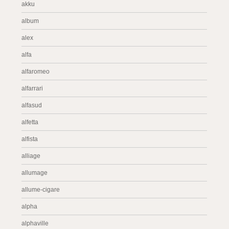
akku
album
alex
alfa
alfaromeo
alfarrari
alfasud
alfetta
alfista
alliage
allumage
allume-cigare
alpha
alphaville