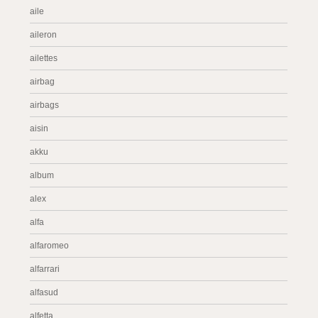
aile
aileron
ailettes
airbag
airbags
aisin
akku
album
alex
alfa
alfaromeo
alfarrari
alfasud
alfetta