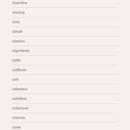
charnière
chasing
chris
cilindri
classics
clignotants
coffre
coiffeuse
coin
collecteur
collettore
collezione
colonne
come