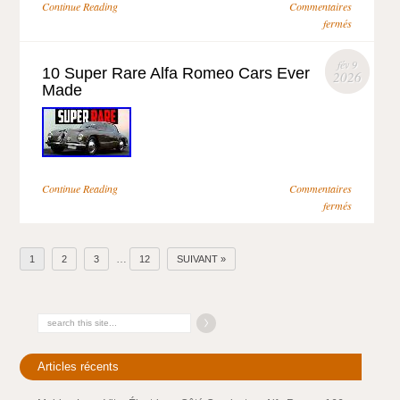
Continue Reading
Commentaires
fermés
fév 9
10 Super Rare Alfa Romeo Cars Ever
2026
Made
Continue Reading
Commentaires
fermés
…
1
2
3
12
SUIVANT »
Articles récents