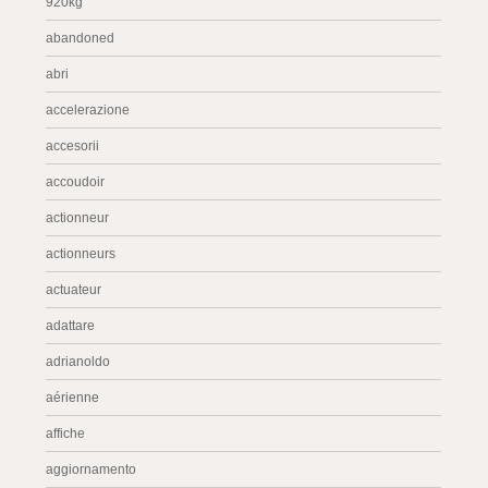
920kg
abandoned
abri
accelerazione
accesorii
accoudoir
actionneur
actionneurs
actuateur
adattare
adrianoldo
aérienne
affiche
aggiornamento