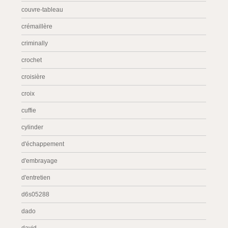
couvre-tableau
crémaillère
criminally
crochet
croisière
croix
cuffie
cylinder
d'échappement
d'embrayage
d'entretien
d6s05288
dado