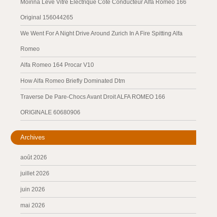
Moirina Leve Vitre Électrique Côté Conducteur Alfa Romeo 166
Original 156044265
We Went For A Night Drive Around Zurich In A Fire Spitting Alfa
Romeo
Alfa Romeo 164 Procar V10
How Alfa Romeo Briefly Dominated Dtm
Traverse De Pare-Chocs Avant Droit ALFA ROMEO 166
ORIGINALE 60680906
Archives
août 2026
juillet 2026
juin 2026
mai 2026