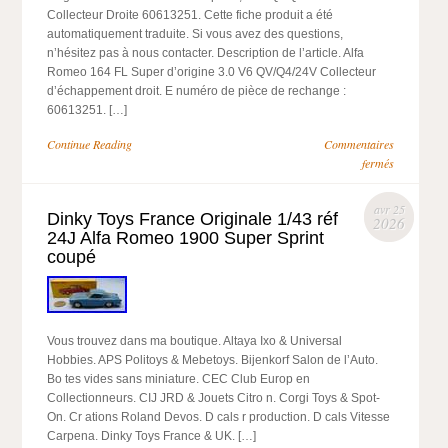
Collecteur Droite 60613251. Cette fiche produit a été
automatiquement traduite. Si vous avez des questions,
n’hésitez pas à nous contacter. Description de l’article. Alfa
Romeo 164 FL Super d’origine 3.0 V6 QV/Q4/24V Collecteur
d’échappement droit. E numéro de pièce de rechange :
60613251. […]
Continue Reading
Commentaires
fermés
avr 25
Dinky Toys France Originale 1/43 réf
2026
24J Alfa Romeo 1900 Super Sprint
coupé
Vous trouvez dans ma boutique. Altaya Ixo & Universal
Hobbies. APS Politoys & Mebetoys. Bijenkorf Salon de l’Auto.
Bo tes vides sans miniature. CEC Club Europ en
Collectionneurs. CIJ JRD & Jouets Citro n. Corgi Toys & Spot-
On. Cr ations Roland Devos. D cals r production. D cals Vitesse
Carpena. Dinky Toys France & UK. […]