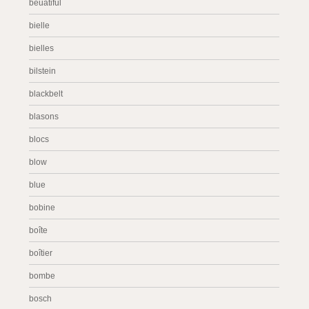
beuatiful
bielle
bielles
bilstein
blackbelt
blasons
blocs
blow
blue
bobine
boîte
boîtier
bombe
bosch