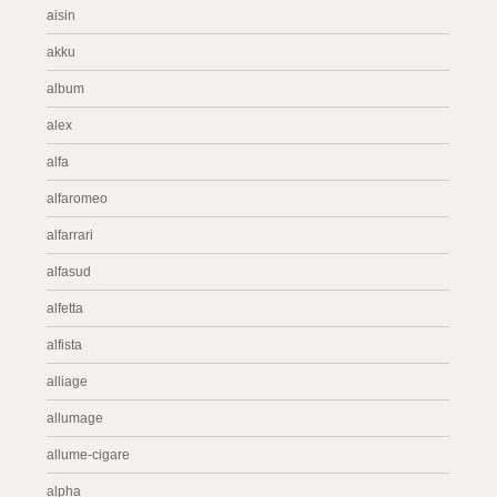
aisin
akku
album
alex
alfa
alfaromeo
alfarrari
alfasud
alfetta
alfista
alliage
allumage
allume-cigare
alpha