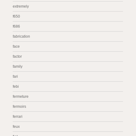
extremely
f650
f686
fabrication
face
factor
family
fari
febi
fermeture
fermoirs
ferrari
feux