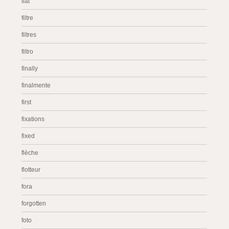
fiat
filtre
filtres
filtro
finally
finalmente
first
fixations
fixed
flèche
flotteur
fora
forgotten
foto