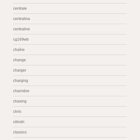
centrale
centralina
centraline
cg169wb
chaîne
change
charger
charging
charnière
chasing
chris
cilindri
classics