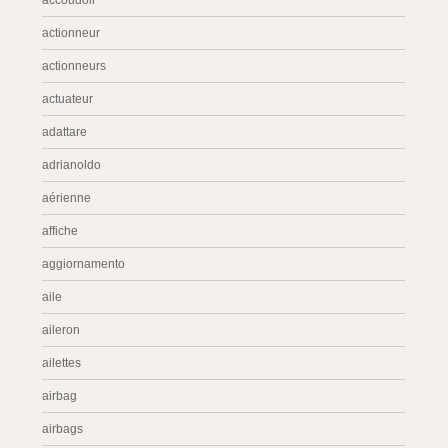
accoudoir
actionneur
actionneurs
actuateur
adattare
adrianoldo
aérienne
affiche
aggiornamento
aile
aileron
ailettes
airbag
airbags