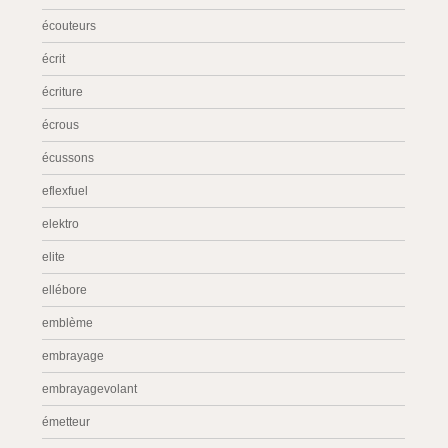
écouteurs
écrit
écriture
écrous
écussons
eflexfuel
elektro
elite
ellébore
emblème
embrayage
embrayagevolant
émetteur