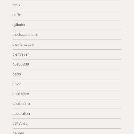
croix
cuffie
cylinder
d'échappement
d'embrayage
d'entretien
d6s05288
dado
david
debimétre
débitmètre
decoration
déflecteur
dehors