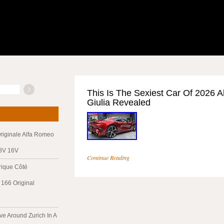
This Is The Sexiest Car Of 2026 
Giulia Revealed
riginale Alfa Romeo
 8V 16V
Continue Reading
trique Côté
166 Original
ve Around Zurich In A