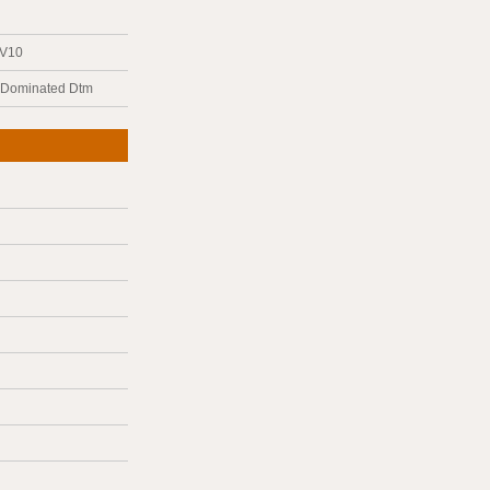
 V10
y Dominated Dtm