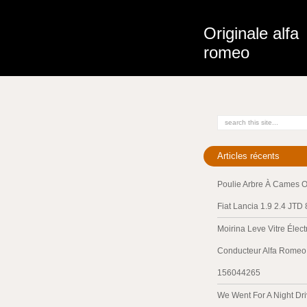
Originale alfa
romeo
Articles récents
Poulie Arbre À Cames O
Fiat Lancia 1.9 2.4 JTD
Moirina Leve Vitre Élec
Conducteur Alfa Romeo 
156044265
We Went For A Night Dri