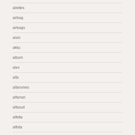
ailettes
airbag
airbags
aisin
akku
album
alex
alfa
alfaromeo
alfarrari
alfasud
alfetta
alfista