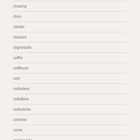
chasing
chris
cilindri
classics
clignotants
coffre
coiffeuse
coin
collecteur
collettore
collezione
colonne
come