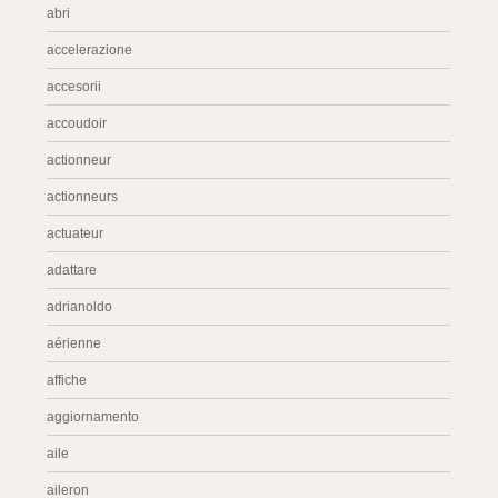
abri
accelerazione
accesorii
accoudoir
actionneur
actionneurs
actuateur
adattare
adrianoldo
aérienne
affiche
aggiornamento
aile
aileron