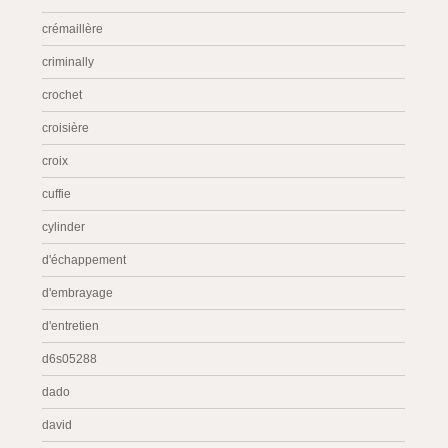
crémaillère
criminally
crochet
croisière
croix
cuffie
cylinder
d'échappement
d'embrayage
d'entretien
d6s05288
dado
david