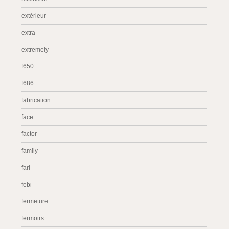
extérieur
extra
extremely
f650
f686
fabrication
face
factor
family
fari
febi
fermeture
fermoirs