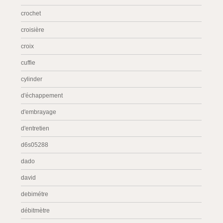
crochet
croisière
croix
cuffie
cylinder
d'échappement
d'embrayage
d'entretien
d6s05288
dado
david
debimétre
débitmètre