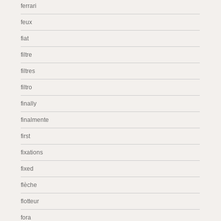
ferrari
feux
fiat
filtre
filtres
filtro
finally
finalmente
first
fixations
fixed
flèche
flotteur
fora