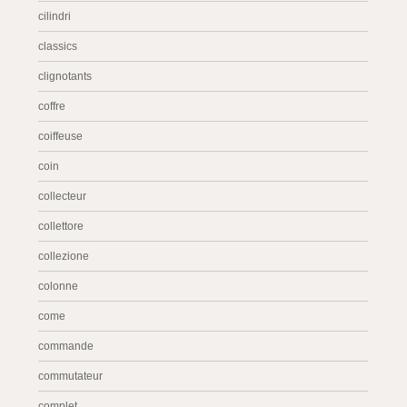
cilindri
classics
clignotants
coffre
coiffeuse
coin
collecteur
collettore
collezione
colonne
come
commande
commutateur
complet