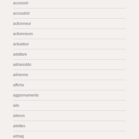
accesorii
accoudoir
actionneur
actionneurs
actuateur
adattare
adrianoldo
aérienne
affiche
aggiornamento
aile
aileron
ailettes
airbag