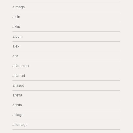
airbags
aisin
akku
album
alex
alfa
alfaromeo
alfarrari
alfasud
alfetta
alfista
alliage
allumage