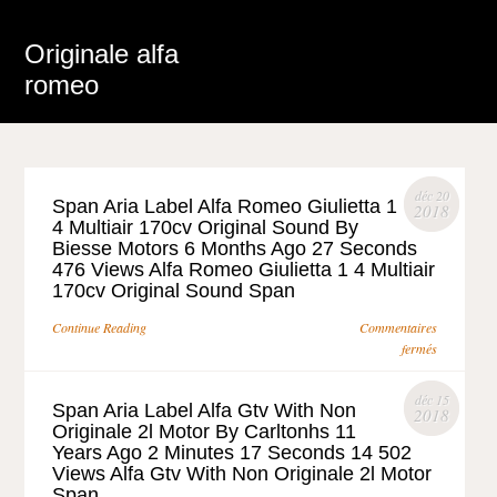
Originale alfa
romeo
déc 20
Span Aria Label Alfa Romeo Giulietta 1
2018
4 Multiair 170cv Original Sound By
Biesse Motors 6 Months Ago 27 Seconds
476 Views Alfa Romeo Giulietta 1 4 Multiair
170cv Original Sound Span
Continue Reading
Commentaires
fermés
déc 15
Span Aria Label Alfa Gtv With Non
2018
Originale 2l Motor By Carltonhs 11
Years Ago 2 Minutes 17 Seconds 14 502
Views Alfa Gtv With Non Originale 2l Motor
Span