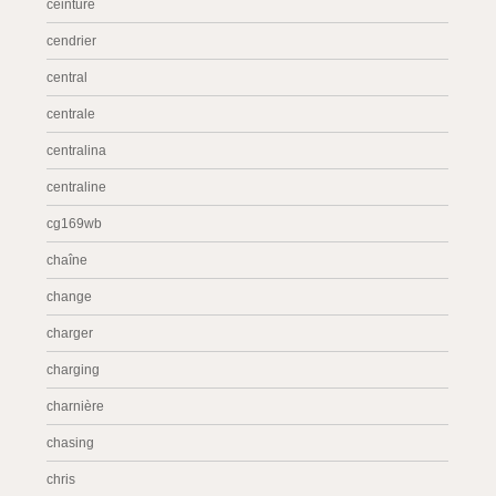
ceinture
cendrier
central
centrale
centralina
centraline
cg169wb
chaîne
change
charger
charging
charnière
chasing
chris