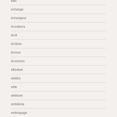
earl
echange
échangeur
écouteurs
écrit
écriture
écrous
écussons
eflexfuel
elektro
elite
ellébore
emblème
embrayage