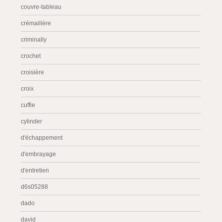
couvre-tableau
crémaillère
criminally
crochet
croisière
croix
cuffie
cylinder
d'échappement
d'embrayage
d'entretien
d6s05288
dado
david