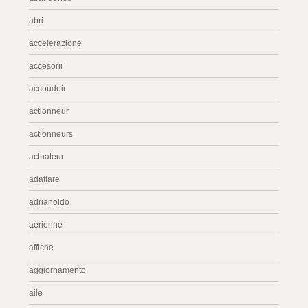
abri
accelerazione
accesorii
accoudoir
actionneur
actionneurs
actuateur
adattare
adrianoldo
aérienne
affiche
aggiornamento
aile