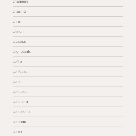
charnière
chasing
chris
cilindri
classics
clignotants
coffre
coiffeuse
coin
collecteur
collettore
collezione
colonne
come