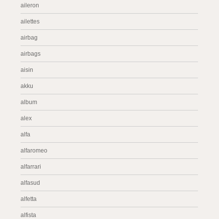
aileron
ailettes
airbag
airbags
aisin
akku
album
alex
alfa
alfaromeo
alfarrari
alfasud
alfetta
alfista