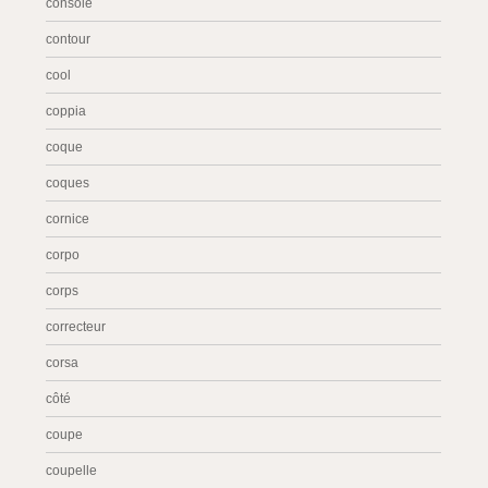
console
contour
cool
coppia
coque
coques
cornice
corpo
corps
correcteur
corsa
côté
coupe
coupelle