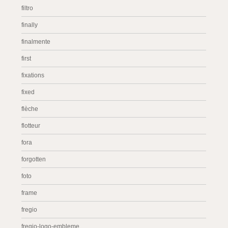
filtro
finally
finalmente
first
fixations
fixed
flèche
flotteur
fora
forgotten
foto
frame
fregio
fregio-logo-embleme