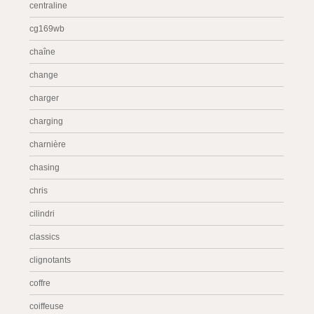
centraline
cg169wb
chaîne
change
charger
charging
charnière
chasing
chris
cilindri
classics
clignotants
coffre
coiffeuse