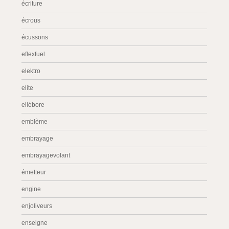
écriture
écrous
écussons
eflexfuel
elektro
elite
ellébore
emblème
embrayage
embrayagevolant
émetteur
engine
enjoliveurs
enseigne