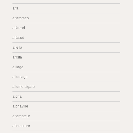
alfa
alfaromeo
alfarrari
alfasud
alfetta
alfista
alliage
allumage
allume-cigare
alpha
alphaville
alternateur
alternatore