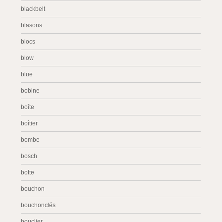
blackbelt
blasons
blocs
blow
blue
bobine
boîte
boîtier
bombe
bosch
botte
bouchon
bouchonclés
bouclier