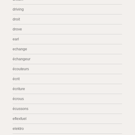
driving
droit
drove
earl
echange
échangeur
écouteurs
écrit
écriture
écrous
écussons
eflexfuel
elektro