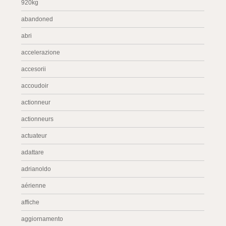
920kg
abandoned
abri
accelerazione
accesorii
accoudoir
actionneur
actionneurs
actuateur
adattare
adrianoldo
aérienne
affiche
aggiornamento