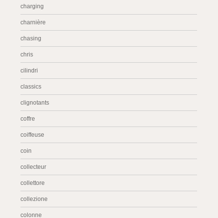
charging
charnière
chasing
chris
cilindri
classics
clignotants
coffre
coiffeuse
coin
collecteur
collettore
collezione
colonne