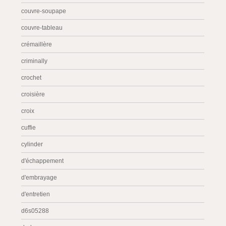
couvre-soupape
couvre-tableau
crémaillère
criminally
crochet
croisière
croix
cuffie
cylinder
d'échappement
d'embrayage
d'entretien
d6s05288