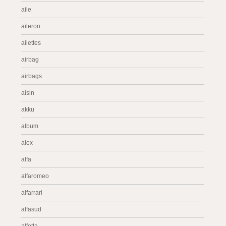
aile
aileron
ailettes
airbag
airbags
aisin
akku
album
alex
alfa
alfaromeo
alfarrari
alfasud