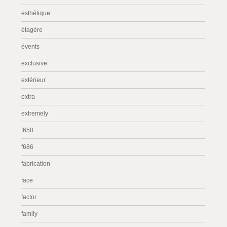
esthétique
étagère
évents
exclusive
extérieur
extra
extremely
f650
f686
fabrication
face
factor
family