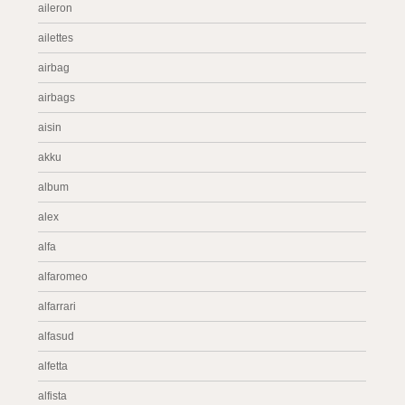
aileron
ailettes
airbag
airbags
aisin
akku
album
alex
alfa
alfaromeo
alfarrari
alfasud
alfetta
alfista