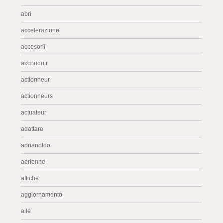
abri
accelerazione
accesorii
accoudoir
actionneur
actionneurs
actuateur
adattare
adrianoldo
aérienne
affiche
aggiornamento
aile