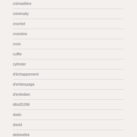
crémaillère
criminally
crochet
croisière
croix
cuffie
cylinder
d'échappement
d'embrayage
d'entretien
d6s05288
dado
david
debimétre