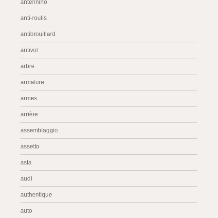
antennino
anti-roulis
antibrouillard
antivol
arbre
armature
armes
arrière
assemblaggio
assetto
asta
audi
authentique
auto