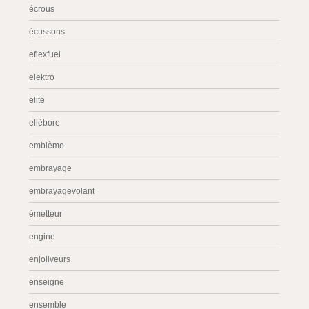
écrous
écussons
eflexfuel
elektro
elite
ellébore
emblème
embrayage
embrayagevolant
émetteur
engine
enjoliveurs
enseigne
ensemble