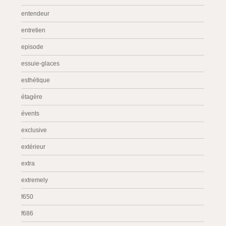
entendeur
entretien
episode
essuie-glaces
esthétique
étagère
évents
exclusive
extérieur
extra
extremely
f650
f686