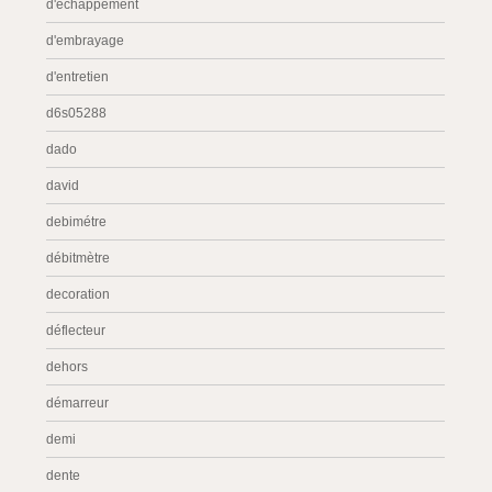
d'échappement
d'embrayage
d'entretien
d6s05288
dado
david
debimétre
débitmètre
decoration
déflecteur
dehors
démarreur
demi
dente