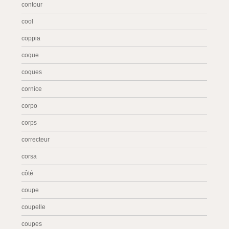
contour
cool
coppia
coque
coques
cornice
corpo
corps
correcteur
corsa
côté
coupe
coupelle
coupes