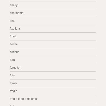
finally
finalmente
first
fixations
fixed
flèche
flotteur
fora
forgotten
foto
frame
fregio
fregio-logo-embleme