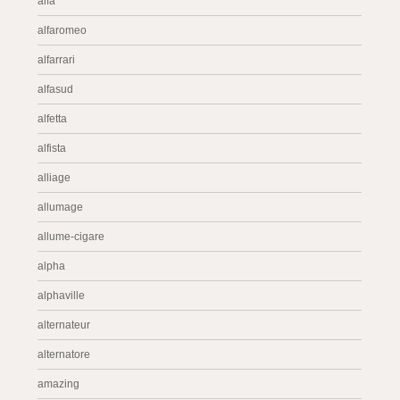
alfa
alfaromeo
alfarrari
alfasud
alfetta
alfista
alliage
allumage
allume-cigare
alpha
alphaville
alternateur
alternatore
amazing