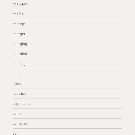
cg169wb
chaîne
change
charger
charging
charnière
chasing
chris
cilindri
classics
clignotants
coffre
coiffeuse
coin