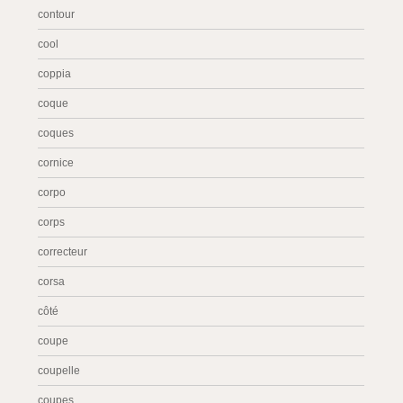
contour
cool
coppia
coque
coques
cornice
corpo
corps
correcteur
corsa
côté
coupe
coupelle
coupes