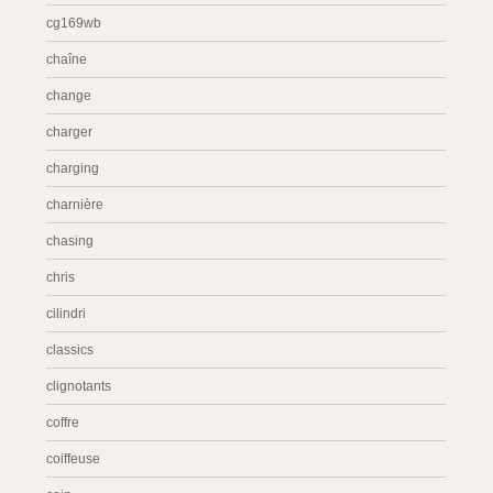
cg169wb
chaîne
change
charger
charging
charnière
chasing
chris
cilindri
classics
clignotants
coffre
coiffeuse