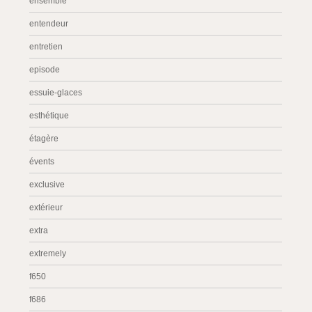
ensemble
entendeur
entretien
episode
essuie-glaces
esthétique
étagère
évents
exclusive
extérieur
extra
extremely
f650
f686