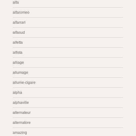
alfa
alfaromeo
alfarrari
alfasud
alfetta
alfista
alliage
allumage
allume-cigare
alpha
alphaville
alternateur
alternatore
amazing