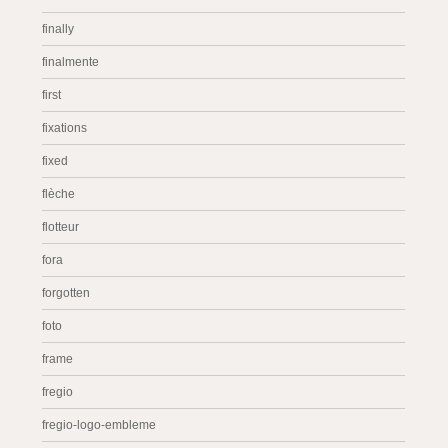
finally
finalmente
first
fixations
fixed
flèche
flotteur
fora
forgotten
foto
frame
fregio
fregio-logo-embleme