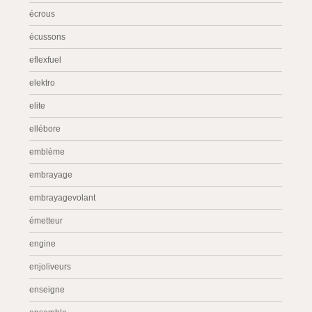
écrous
écussons
eflexfuel
elektro
elite
ellébore
emblème
embrayage
embrayagevolant
émetteur
engine
enjoliveurs
enseigne