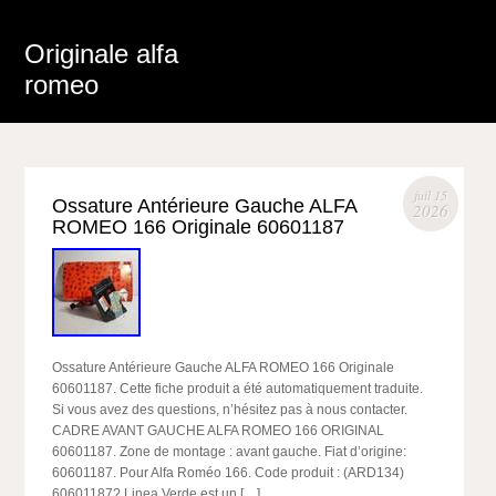
Originale alfa
romeo
juil 15
Ossature Antérieure Gauche ALFA
2026
ROMEO 166 Originale 60601187
Ossature Antérieure Gauche ALFA ROMEO 166 Originale
60601187. Cette fiche produit a été automatiquement traduite.
Si vous avez des questions, n’hésitez pas à nous contacter.
CADRE AVANT GAUCHE ALFA ROMEO 166 ORIGINAL
60601187. Zone de montage : avant gauche. Fiat d’origine:
60601187. Pour Alfa Roméo 166. Code produit : (ARD134)
60601187? Linea Verde est un […]