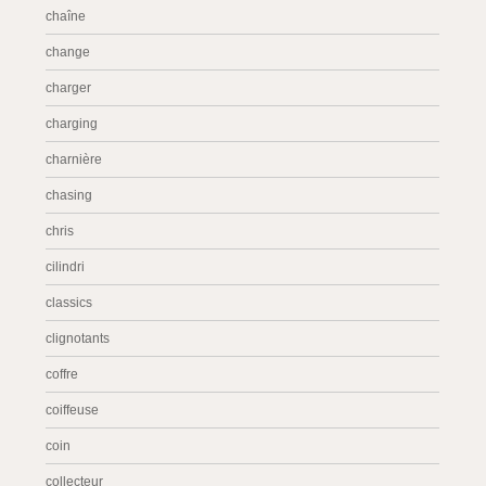
chaîne
change
charger
charging
charnière
chasing
chris
cilindri
classics
clignotants
coffre
coiffeuse
coin
collecteur