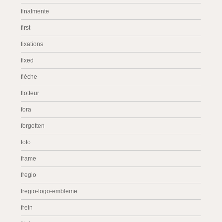
finalmente
first
fixations
fixed
flèche
flotteur
fora
forgotten
foto
frame
fregio
fregio-logo-embleme
frein