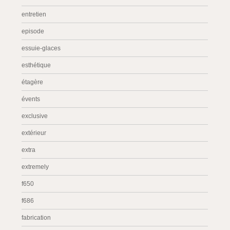
entretien
episode
essuie-glaces
esthétique
étagère
évents
exclusive
extérieur
extra
extremely
f650
f686
fabrication