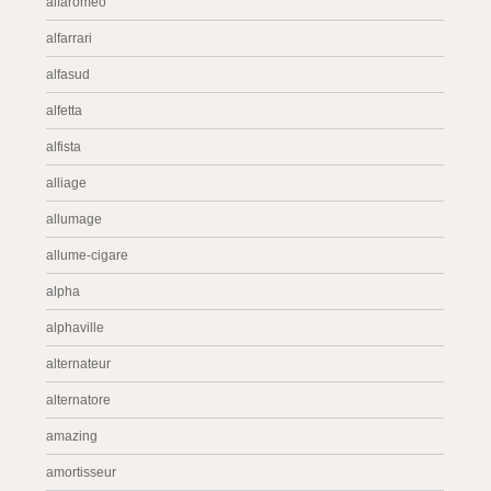
alfaromeo
alfarrari
alfasud
alfetta
alfista
alliage
allumage
allume-cigare
alpha
alphaville
alternateur
alternatore
amazing
amortisseur