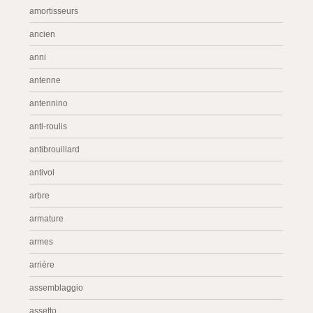
amortisseurs
ancien
anni
antenne
antennino
anti-roulis
antibrouillard
antivol
arbre
armature
armes
arrière
assemblaggio
assetto