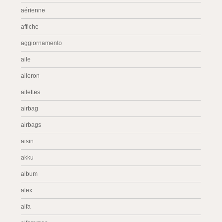
aérienne
affiche
aggiornamento
aile
aileron
ailettes
airbag
airbags
aisin
akku
album
alex
alfa