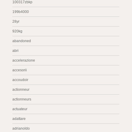
100317zbkp
199b4000
28yr
920kg
abandoned
abri
accelerazione
accesorii
accoudoir
actionneur
actionneurs
actuateur
adattare
adrianoldo