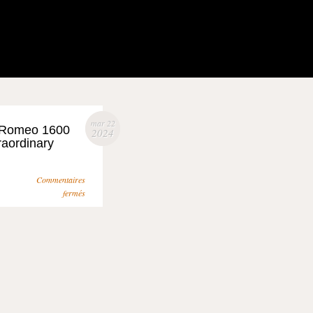
mar 22
a Romeo 1600
2024
raordinary
Commentaires
fermés