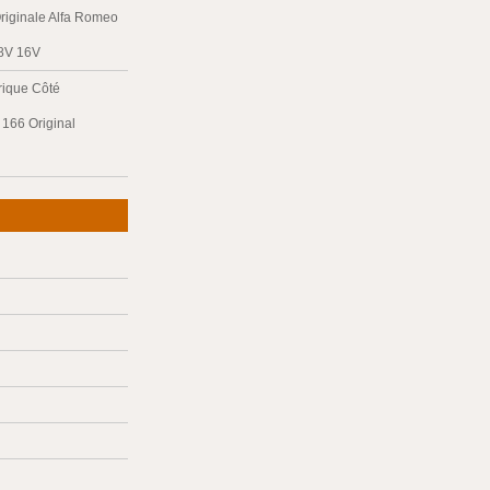
riginale Alfa Romeo
 8V 16V
trique Côté
166 Original