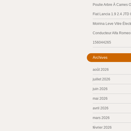
Poulie Arbre À Cames O
Fiat Lancia 1.9 2.4 JTD
Moirina Leve Vitre Élec
Conducteur Alfa Romeo 
156044265
Archives
août 2026
juillet 2026
juin 2026
mai 2026
avril 2026
mars 2026
février 2026