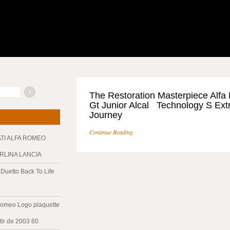
The Restoration Masterpiece Alf
Gt Junior Alcal Technology S Ext
Journey
Continue Reading
ATI ALFA ROMEO
ERLINA LANCIA
Duetto Back To Life
Romeo Logo plaquette
tir de 2003 60