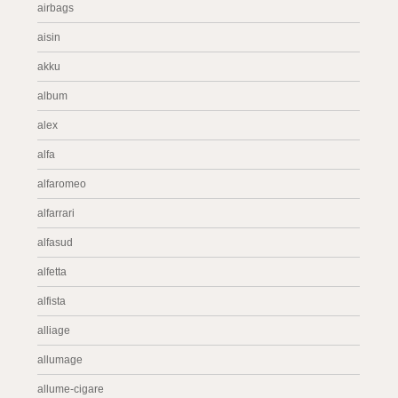
airbags
aisin
akku
album
alex
alfa
alfaromeo
alfarrari
alfasud
alfetta
alfista
alliage
allumage
allume-cigare