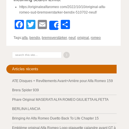
https://originalealfaromeo com/2022/10/10/original-alfa-
romeo-sud-bremsverstarker-bendix-510702-neuf/
Facebook
Twitter
Email
Partager
Share
Tags:
alfa
,
bendix
,
bremsverstärker
,
neuf
,
original
,
romeo
Articles récents
ATE Disques + Revêtements Avant+Arrière pour Alfa Romeo 159
Brera Spider 939
Phare Original MASERATI ALFA ROMEO GIULIETTA ALFETTA
BERLINA LANCIA
Bringing An Alfa Romeo Duetto Back To Life Chapter 15
Emblème original Alfa Romeo Logo plaquette calandre avant GT à