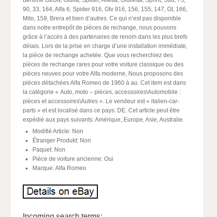
Bertone Gt/Gtv, Giulia, Spider, Alfetta, Giulietta, Sprint, Sud, 75,
90, 33, 164, Alfa 6, Spider 916, Gtv 916, 156, 155, 147, Gt, 166,
Mito, 159, Brera et bien d’autres. Ce qui n’est pas disponible
dans notre entrepôt de pièces de rechange, nous pouvons
grâce à l’accès à des partenaires de renom dans les plus brefs
délais. Lors de la prise en charge d’une installation immédiate,
la pièce de rechange achetée. Que vous recherchiez des
pièces de rechange rares pour votre voiture classique ou des
pièces neuves pour votre Alfa moderne, Nous proposons des
pièces détachées Alfa Romeo de 1960 à au. Cet item est dans
la catégorie « Auto, moto – pièces, accessoires\Automobile :
pièces et accessoires\Autres ». Le vendeur est « italien-car-
parts » et est localisé dans ce pays: DE. Cet article peut être
expédié aux pays suivants: Amérique, Europe, Asie, Australie.
Modifié Article: Non
Étranger Produkt: Non
Paquet: Non
Pièce de voiture ancienne: Oui
Marque: Alfa Romeo
Incoming search terms: