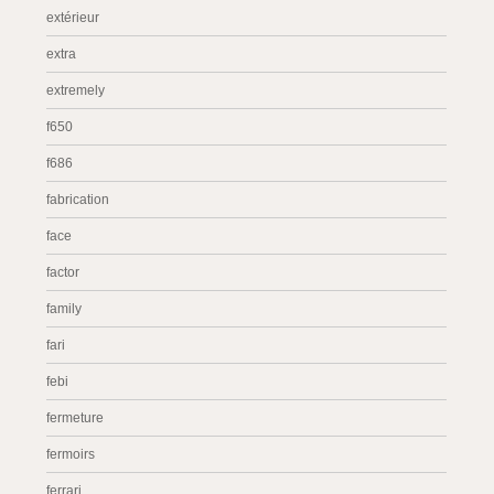
extérieur
extra
extremely
f650
f686
fabrication
face
factor
family
fari
febi
fermeture
fermoirs
ferrari