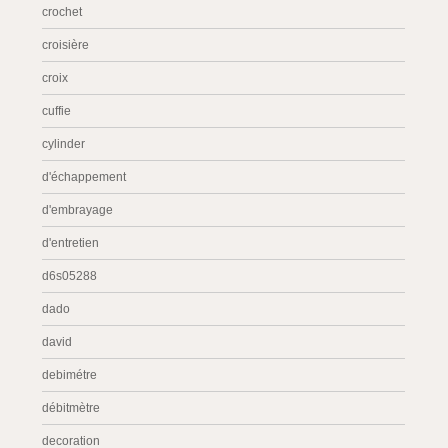
crochet
croisière
croix
cuffie
cylinder
d'échappement
d'embrayage
d'entretien
d6s05288
dado
david
debimétre
débitmètre
decoration