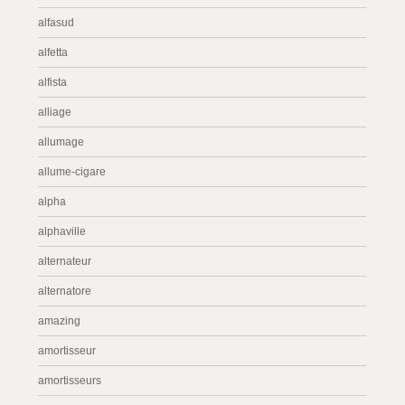
alfasud
alfetta
alfista
alliage
allumage
allume-cigare
alpha
alphaville
alternateur
alternatore
amazing
amortisseur
amortisseurs