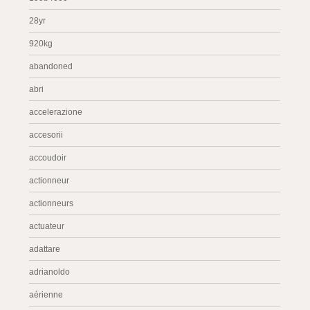
28yr
920kg
abandoned
abri
accelerazione
accesorii
accoudoir
actionneur
actionneurs
actuateur
adattare
adrianoldo
aérienne