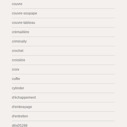
couvre
couvre-soupape
couvre-tableau
crémaillère
criminally
crochet
croisière
croix
cuffie
cylinder
d'échappement
d'embrayage
d'entretien
d6s05288