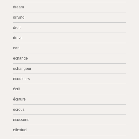
dream
driving
droit
drove
earl
echange
échangeur
écouteurs
écrit
écriture
écrous
écussons
eflexfuel