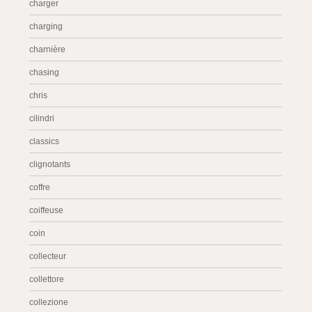
charger
charging
charnière
chasing
chris
cilindri
classics
clignotants
coffre
coiffeuse
coin
collecteur
collettore
collezione