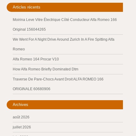
Articles récents
Moirina Leve Vitre Électrique Côté Conducteur Alfa Romeo 166
Original 156044265
We Went For A Night Drive Around Zurich In A Fire Spitting Alfa
Romeo
Alfa Romeo 164 Procar V10
How Alfa Romeo Briefly Dominated Dtm
Traverse De Pare-Chocs Avant Droit ALFA ROMEO 166
ORIGINALE 60680906
Archives
août 2026
juillet 2026