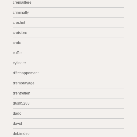
crémaillère
criminally
crochet
croisière
croix
cuffie
cylinder
d'échappement
d'embrayage
d'entretien
d6s05288
dado
david
debimétre