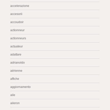
accelerazione
accesorii
accoudoir
actionneur
actionneurs
actuateur
adattare
adrianoldo
aérienne
affiche
aggiornamento
aile
aileron