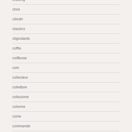
chris
cilindri
classics
clignotants
coffre
coiffeuse
coin
collecteur
collettore
collezione
colonne
come
commande