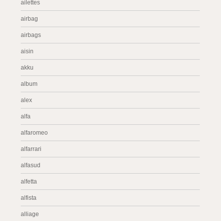
ailettes
airbag
airbags
aisin
akku
album
alex
alfa
alfaromeo
alfarrari
alfasud
alfetta
alfista
alliage