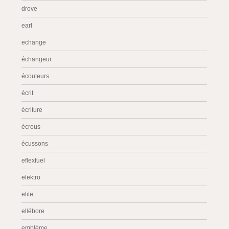
drove
earl
echange
échangeur
écouteurs
écrit
écriture
écrous
écussons
eflexfuel
elektro
elite
ellébore
emblème