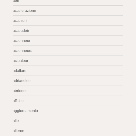
abri
accelerazione
accesorii
accoudoir
actionneur
actionneurs
actuateur
adattare
adrianoldo
aérienne
affiche
aggiornamento
aile
aileron