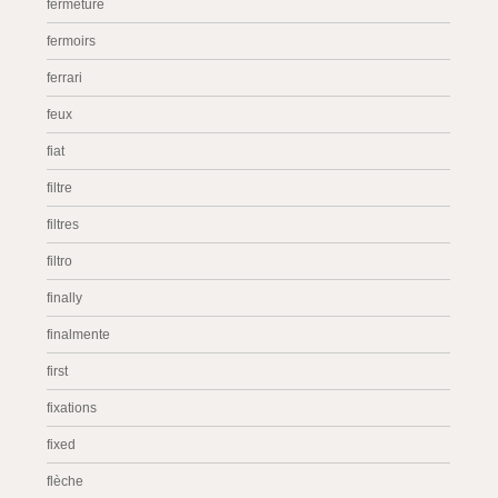
fermeture
fermoirs
ferrari
feux
fiat
filtre
filtres
filtro
finally
finalmente
first
fixations
fixed
flèche