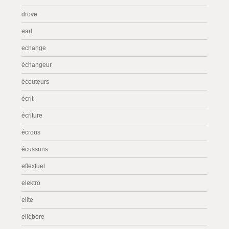
drove
earl
echange
échangeur
écouteurs
écrit
écriture
écrous
écussons
eflexfuel
elektro
elite
ellébore