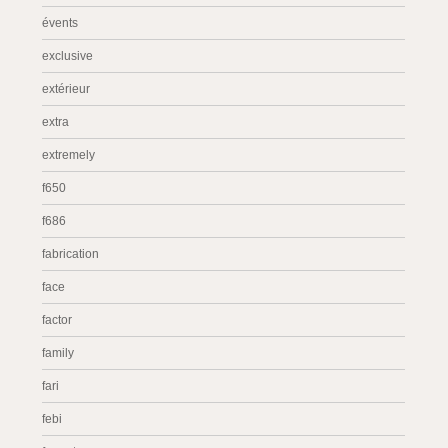
évents
exclusive
extérieur
extra
extremely
f650
f686
fabrication
face
factor
family
fari
febi