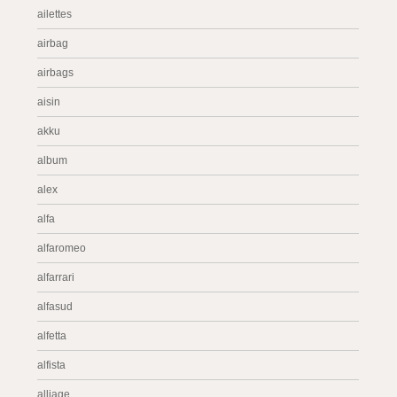
ailettes
airbag
airbags
aisin
akku
album
alex
alfa
alfaromeo
alfarrari
alfasud
alfetta
alfista
alliage