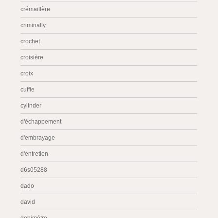
crémaillère
criminally
crochet
croisière
croix
cuffie
cylinder
d'échappement
d'embrayage
d'entretien
d6s05288
dado
david