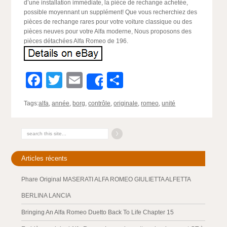
d’une installation immédiate, la pièce de rechange achetée,
possible moyennant un supplément! Que vous recherchiez des
pièces de rechange rares pour votre voiture classique ou des
pièces neuves pour votre Alfa moderne, Nous proposons des
pièces détachées Alfa Romeo de 196.
Facebook
Twitter
Email
Partager
Share
Tags:
alfa
,
année
,
borg
,
contrôle
,
originale
,
romeo
,
unité
Articles récents
Phare Original MASERATI ALFA ROMEO GIULIETTA ALFETTA
BERLINA LANCIA
Bringing An Alfa Romeo Duetto Back To Life Chapter 15