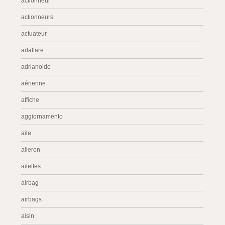
actionneur
actionneurs
actuateur
adattare
adrianoldo
aérienne
affiche
aggiornamento
aile
aileron
ailettes
airbag
airbags
aisin