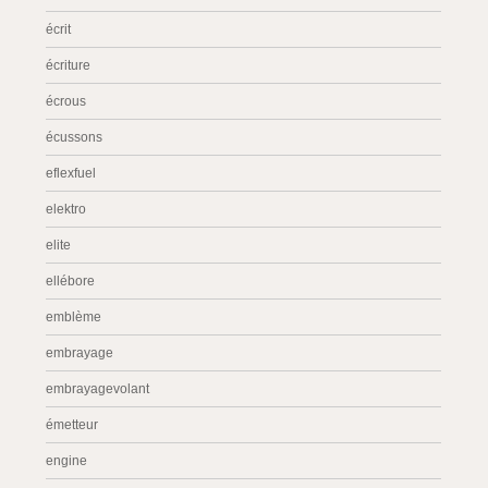
écrit
écriture
écrous
écussons
eflexfuel
elektro
elite
ellébore
emblème
embrayage
embrayagevolant
émetteur
engine