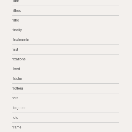
filtre
filtres
filtro
finally
finalmente
first
fixations
fixed
flèche
flotteur
fora
forgotten
foto
frame