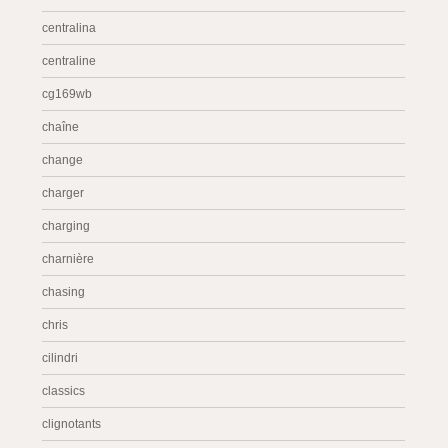
centralina
centraline
cg169wb
chaîne
change
charger
charging
charnière
chasing
chris
cilindri
classics
clignotants