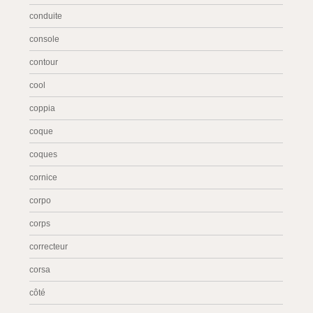
conduite
console
contour
cool
coppia
coque
coques
cornice
corpo
corps
correcteur
corsa
côté