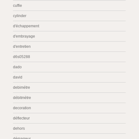
cuffie
cylinder
d'échappement
d'embrayage
d'entretien
d6s05288
dado
david
debimétre
débitmètre
decoration
déflecteur
dehors
démarreur