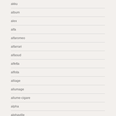
akku
album
alex
alfa
alfaromeo
alfarrari
alfasud
alfetta
alfista
alliage
allumage
allume-cigare
alpha
alphaville