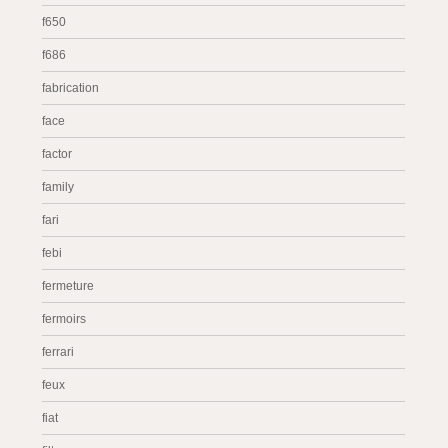
f650
f686
fabrication
face
factor
family
fari
febi
fermeture
fermoirs
ferrari
feux
fiat