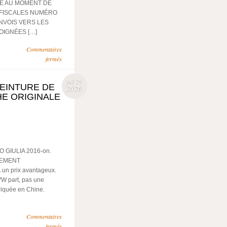
RE AU MOMENT DE
 FISCALES NUMÉRO
ENVOIS VERS LES
OIGNÉES […]
Commentaires
fermés
juil 29
CEINTURE DE
2026
E ORIGINALE
GIULIA 2016-on.
REMENT
n prix avantageux.
VW part, pas une
riquée en Chine.
Commentaires
fermés