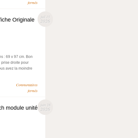
fermés
juil 15
iche Originale
2026
s : 69 x 97 cm. Bon
é prise droite pour
vous avez la moindre
Commentaires
fermés
juin 28
 module unité
2026