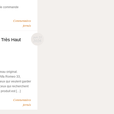
 de commande
Commentaires
fermés
juin 23
 Très Haut
2026
eau original.
r Alfa Romeo 33,
ceux qui veulent garder
 ceux qui recherchent
 produit est […]
Commentaires
fermés