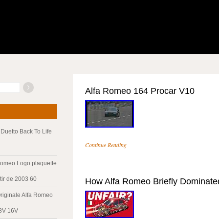
Alfa Romeo 164 Procar V10
Duetto Back To Life
Continue Reading
Romeo Logo plaquette
tir de 2003 60
How Alfa Romeo Briefly Dominat
riginale Alfa Romeo
 8V 16V