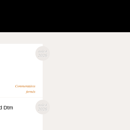
août 4
2026
Commentaires
fermés
août 4
ed Dtm
2026