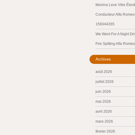
Moirina Leve Vitre Élec
Conducteur Alfa Romeo 
156044265
We Went For A Night Dri
Fire Spitting Alfa Romeo
Archives
août 2026
juillet 2026
juin 2026
mai 2026
avril 2026
mars 2026
février 2026