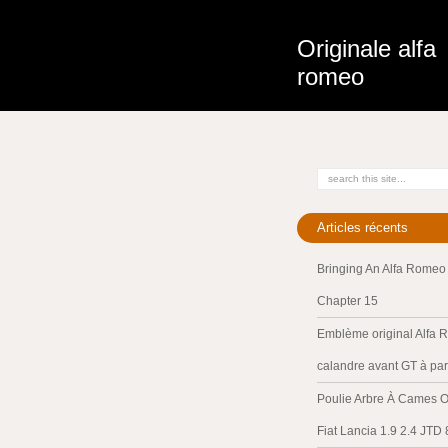
Originale alfa
romeo
Articles récents
Bringing An Alfa Romeo 
Chapter 15
Emblème original Alfa 
calandre avant GT à par
Poulie Arbre À Cames O
Fiat Lancia 1.9 2.4 JTD