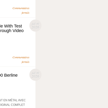
Commentaires
fermés
juil 30
e With Test
2026
hrough Video
Commentaires
fermés
juil 30
0 Berline
2026
ANT EN MÉTAL AVEC
RIGINAL COMPLET