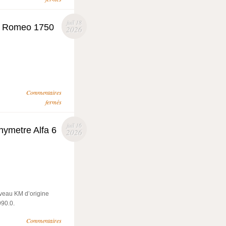
juil 18
fa Romeo 1750
2026
Commentaires
fermés
juil 16
ymetre Alfa 6
2026
veau KM d’origine
90.0.
Commentaires