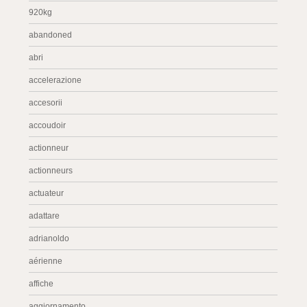
920kg
abandoned
abri
accelerazione
accesorii
accoudoir
actionneur
actionneurs
actuateur
adattare
adrianoldo
aérienne
affiche
aggiornamento