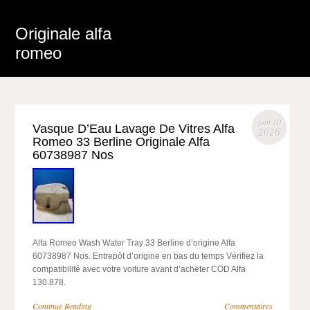
Originale alfa
romeo
juin 10
Vasque D’Eau Lavage De Vitres Alfa
2026
Romeo 33 Berline Originale Alfa
60738987 Nos
Alfa Romeo Wash Water Tray 33 Berline d’origine Alfa
60738987 Nos. Entrepôt d’origine en bas du temps Vérifiez la
compatibilité avec votre voiture avant d’acheter COD Alfa
130.878.
Continue Reading
Commentaires