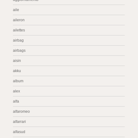
aile
aileron
ailettes
airbag
airbags
aisin
akku
album
alex
alfa
alfaromeo
alfarrari
alfasud