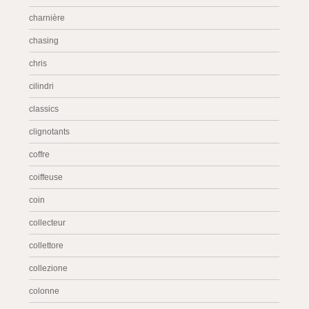
charnière
chasing
chris
cilindri
classics
clignotants
coffre
coiffeuse
coin
collecteur
collettore
collezione
colonne