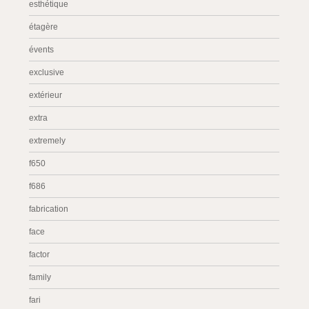
esthétique
étagère
évents
exclusive
extérieur
extra
extremely
f650
f686
fabrication
face
factor
family
fari