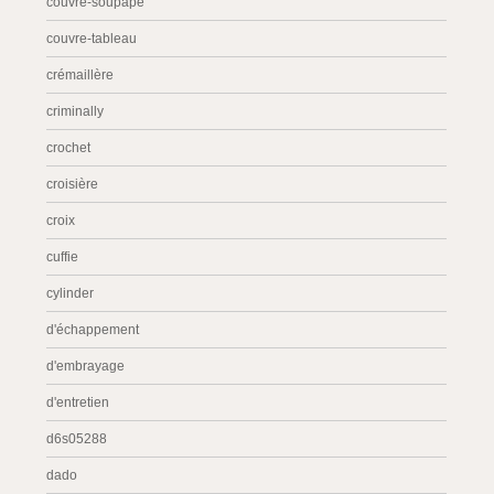
couvre-soupape
couvre-tableau
crémaillère
criminally
crochet
croisière
croix
cuffie
cylinder
d'échappement
d'embrayage
d'entretien
d6s05288
dado