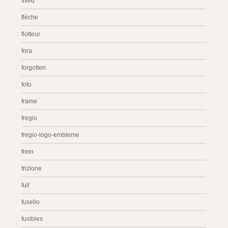
fixed
flèche
flotteur
fora
forgotten
foto
frame
fregio
fregio-logo-embleme
frein
frizione
full
fusello
fusibles