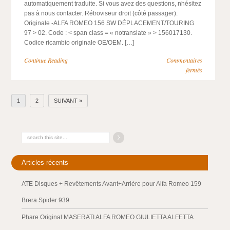
automatiquement traduite. Si vous avez des questions, nhésitez
pas à nous contacter. Rétroviseur droit (côté passager).
Originale -ALFA ROMEO 156 SW DÉPLACEMENT/TOURING
97 > 02. Code : < span class = « notranslate » > 156017130.
Codice ricambio originale OE/OEM. […]
Continue Reading
Commentaires
fermés
1
2
SUIVANT »
Articles récents
ATE Disques + Revêtements Avant+Arrière pour Alfa Romeo 159
Brera Spider 939
Phare Original MASERATI ALFA ROMEO GIULIETTA ALFETTA