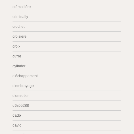
crémaillère
criminally
crochet
croisière
croix
cuffie
cylinder
d'échappement
d'embrayage
d'entretien
d6s05288
dado
david