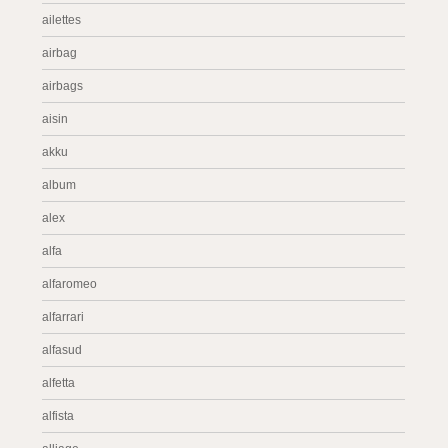
ailettes
airbag
airbags
aisin
akku
album
alex
alfa
alfaromeo
alfarrari
alfasud
alfetta
alfista