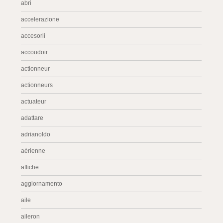
abri
accelerazione
accesorii
accoudoir
actionneur
actionneurs
actuateur
adattare
adrianoldo
aérienne
affiche
aggiornamento
aile
aileron