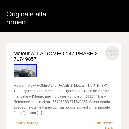
Originale alfa
romeo
nov 30
Moteur ALFA ROMEO 147 PHASE 2
2025
71749857
Moteur – ALFA ROMEO 147 PHASE 2. Moteur : 1.9 JTD (8V)
120 – Type moteur : 937A3000 – Type boite : Boite de vitesse
manuelle – Kilométrage indication compteur : 283277 km –
Référence constructeur : 55205868 / 71749857 Moteur vendu
avec son système d’injection, sa pompe à injection (si modèle
équipé) et son […]
Continue Reading
Commentaires
fermés