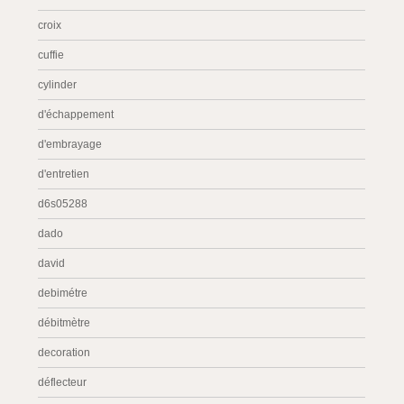
croix
cuffie
cylinder
d'échappement
d'embrayage
d'entretien
d6s05288
dado
david
debimétre
débitmètre
decoration
déflecteur