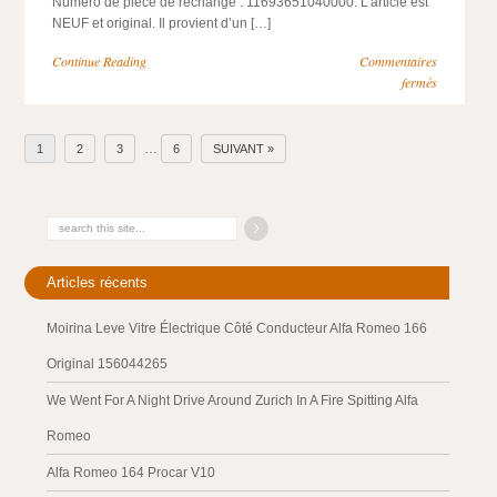
Numéro de pièce de rechange : 11693651040000. L’article est
NEUF et original. Il provient d’un […]
Continue Reading
Commentaires
fermés
…
1
2
3
6
SUIVANT »
Articles récents
Moirina Leve Vitre Électrique Côté Conducteur Alfa Romeo 166
Original 156044265
We Went For A Night Drive Around Zurich In A Fire Spitting Alfa
Romeo
Alfa Romeo 164 Procar V10