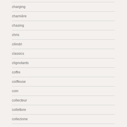
charging
charnière
chasing
chris
cilindri
classics
clignotants
coffre
coiffeuse
coin
collecteur
collettore
collezione