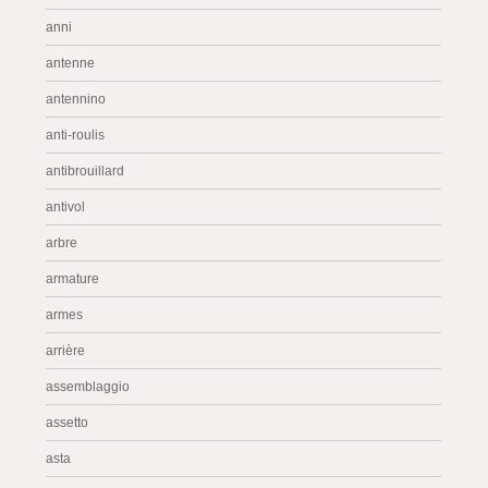
anni
antenne
antennino
anti-roulis
antibrouillard
antivol
arbre
armature
armes
arrière
assemblaggio
assetto
asta