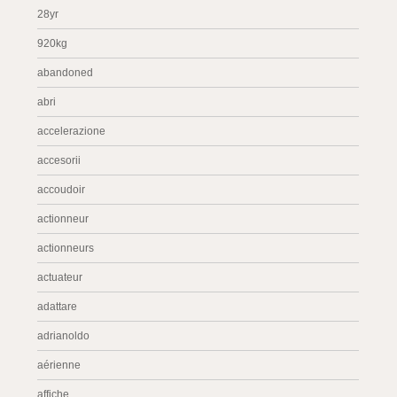
28yr
920kg
abandoned
abri
accelerazione
accesorii
accoudoir
actionneur
actionneurs
actuateur
adattare
adrianoldo
aérienne
affiche