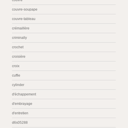
couvre
couvre-soupape
couvre-tableau
crémaillère
criminally
crochet
croisière
croix
cuffie
cylinder
d'échappement
d'embrayage
d'entretien
d6s05288