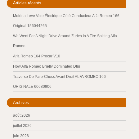
Articles récents
Moirina Leve Vitre Électrique Côté Conducteur Alfa Romeo 166
Original 156044265
We Went For A Night Drive Around Zurich In A Fire Spitting Alfa
Romeo
Alfa Romeo 164 Procar V10
How Alfa Romeo Briefly Dominated Dtm
Traverse De Pare-Chocs Avant Droit ALFA ROMEO 166
ORIGINALE 60680906
Archives
août 2026
juillet 2026
juin 2026