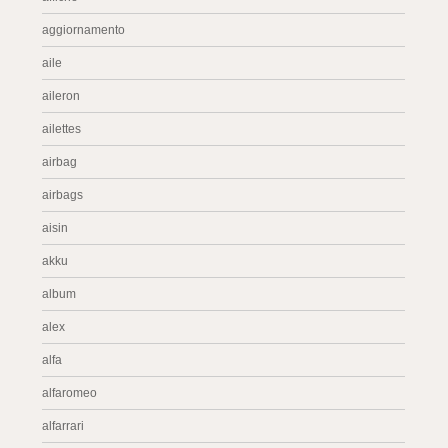
aggiornamento
aile
aileron
ailettes
airbag
airbags
aisin
akku
album
alex
alfa
alfaromeo
alfarrari