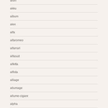
aisin
akku
album
alex
alfa
alfaromeo
alfarrari
alfasud
alfetta
alfista
alliage
allumage
allume-cigare
alpha