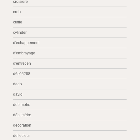
croisière
croix
cuffie
cylinder
d'échappement
d'embrayage
d'entretien
d6s05288
dado
david
debimétre
débitmètre
decoration
déflecteur