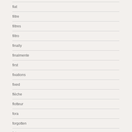
fiat
filtre
filtres
filtro
finally
finalmente
first
fixations
fixed
flèche
flotteur
fora
forgotten