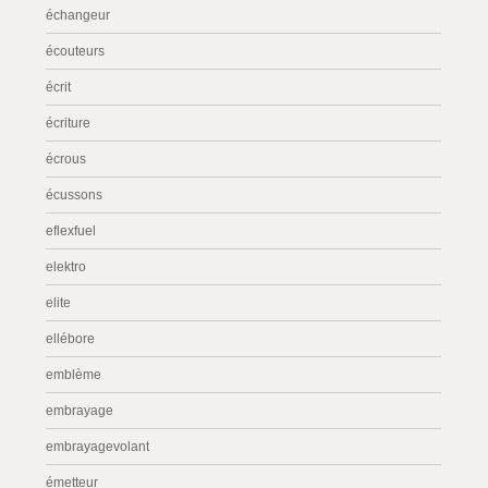
échangeur
écouteurs
écrit
écriture
écrous
écussons
eflexfuel
elektro
elite
ellébore
emblème
embrayage
embrayagevolant
émetteur