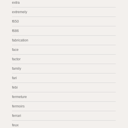
extra
extremely
f650
f686
fabrication
face
factor
family
fari
febi
fermeture
fermoirs
ferrari
feux