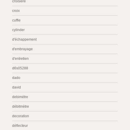
croisière
croix
cuffie
cylinder
d'échappement
d'embrayage
d'entretien
d6s05288
dado
david
debimétre
débitmètre
decoration
déflecteur