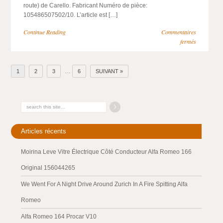
route) de Carello. Fabricant Numéro de pièce:
105486507502/10. L’article est […]
Continue Reading
Commentaires
fermés
…
1
2
3
6
SUIVANT »
Articles récents
Moirina Leve Vitre Électrique Côté Conducteur Alfa Romeo 166
Original 156044265
We Went For A Night Drive Around Zurich In A Fire Spitting Alfa
Romeo
Alfa Romeo 164 Procar V10