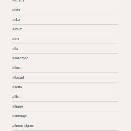
airbags
aisin
akku
album
alex
alfa
alfaromeo
alfarrari
alfasud
alfetta
alfista
alliage
allumage
allume-cigare