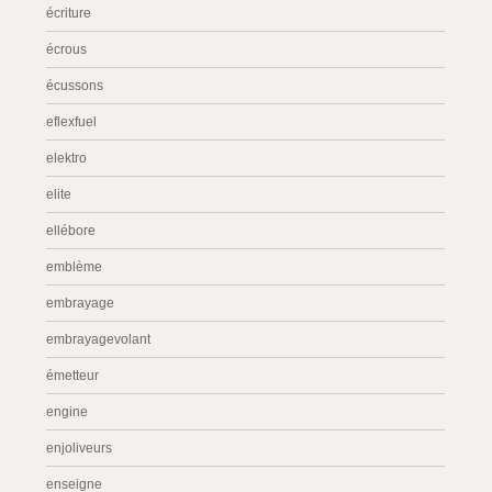
écriture
écrous
écussons
eflexfuel
elektro
elite
ellébore
emblème
embrayage
embrayagevolant
émetteur
engine
enjoliveurs
enseigne