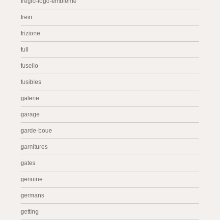
fregio-logo-embleme
frein
frizione
full
fusello
fusibles
galerie
garage
garde-boue
garnitures
gates
genuine
germans
getting