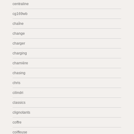
centraline
cg169wb
chaîne
change
charger
charging
charnière
chasing
chris
cilindri
classics
clignotants
coffre
coiffeuse