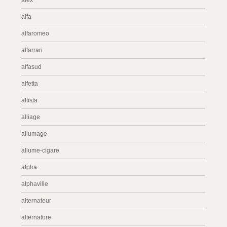
alex
alfa
alfaromeo
alfarrari
alfasud
alfetta
alfista
alliage
allumage
allume-cigare
alpha
alphaville
alternateur
alternatore