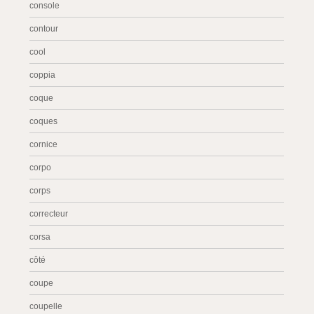
console
contour
cool
coppia
coque
coques
cornice
corpo
corps
correcteur
corsa
côté
coupe
coupelle