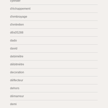
cylinder
d'échappement
d'embrayage
d'entretien
d6s05288
dado
david
debimétre
débitmètre
decoration
déflecteur
dehors
démarreur
demi