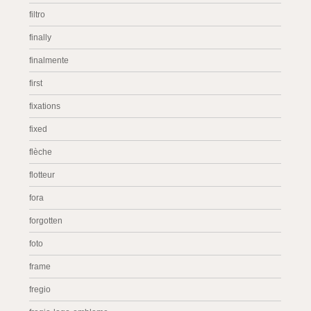
filtro
finally
finalmente
first
fixations
fixed
flèche
flotteur
fora
forgotten
foto
frame
fregio