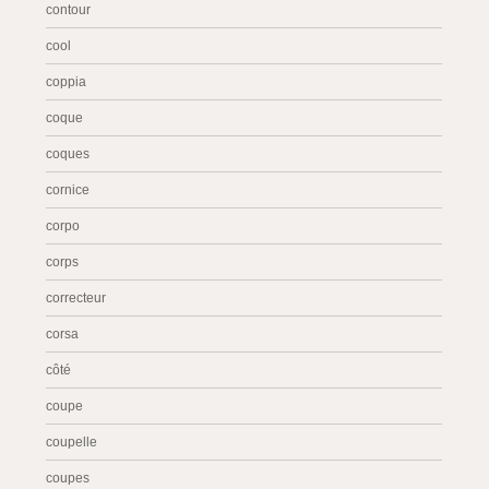
contour
cool
coppia
coque
coques
cornice
corpo
corps
correcteur
corsa
côté
coupe
coupelle
coupes