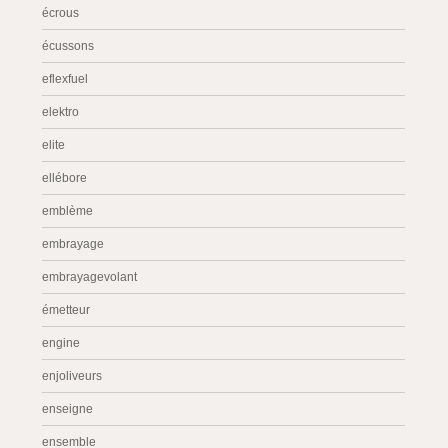
écrous
écussons
eflexfuel
elektro
elite
ellébore
emblème
embrayage
embrayagevolant
émetteur
engine
enjoliveurs
enseigne
ensemble