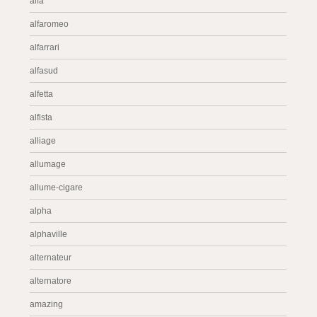
alfa
alfaromeo
alfarrari
alfasud
alfetta
alfista
alliage
allumage
allume-cigare
alpha
alphaville
alternateur
alternatore
amazing