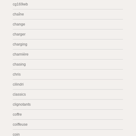
cg169wb
chaîne
change
charger
charging
charnière
chasing
chris
cilindri
classics
clignotants
coffre
coiffeuse
coin