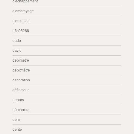
d'échappement
d'embrayage
d'entretien
d6s05288
dado
david
debimétre
débitmètre
decoration
déflecteur
dehors
démarreur
demi
dente