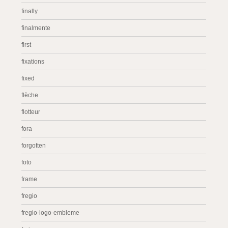
finally
finalmente
first
fixations
fixed
flèche
flotteur
fora
forgotten
foto
frame
fregio
fregio-logo-embleme