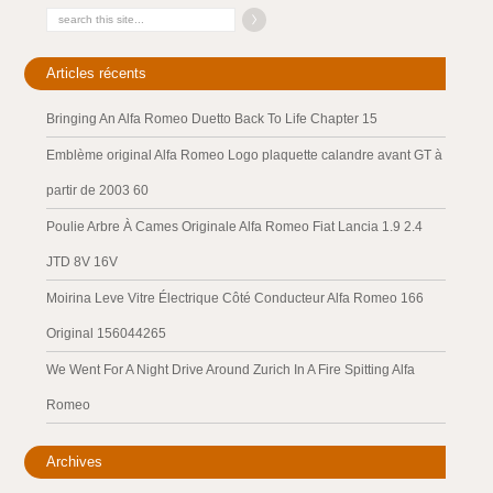
Articles récents
Bringing An Alfa Romeo Duetto Back To Life Chapter 15
Emblème original Alfa Romeo Logo plaquette calandre avant GT à
partir de 2003 60
Poulie Arbre À Cames Originale Alfa Romeo Fiat Lancia 1.9 2.4
JTD 8V 16V
Moirina Leve Vitre Électrique Côté Conducteur Alfa Romeo 166
Original 156044265
We Went For A Night Drive Around Zurich In A Fire Spitting Alfa
Romeo
Archives