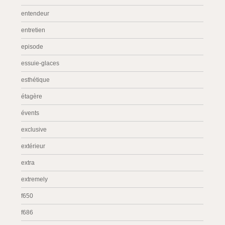
entendeur
entretien
episode
essuie-glaces
esthétique
étagère
évents
exclusive
extérieur
extra
extremely
f650
f686