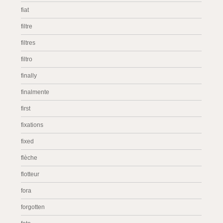
fiat
filtre
filtres
filtro
finally
finalmente
first
fixations
fixed
flèche
flotteur
fora
forgotten