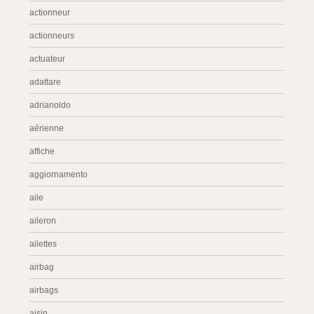
actionneur
actionneurs
actuateur
adattare
adrianoldo
aérienne
affiche
aggiornamento
aile
aileron
ailettes
airbag
airbags
aisin