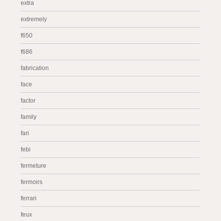
extra
extremely
f650
f686
fabrication
face
factor
family
fari
febi
fermeture
fermoirs
ferrari
feux