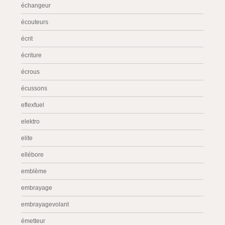
échangeur
écouteurs
écrit
écriture
écrous
écussons
eflexfuel
elektro
elite
ellébore
emblème
embrayage
embrayagevolant
émetteur