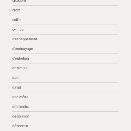
croisière
croix
cuffie
cylinder
d'échappement
d'embrayage
d'entretien
d6s05288
dado
david
debimétre
débitmètre
decoration
déflecteur