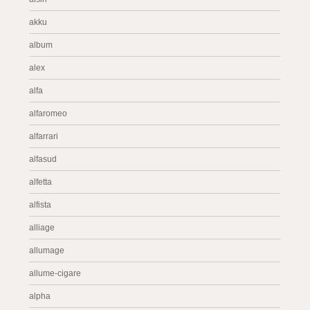
akku
album
alex
alfa
alfaromeo
alfarrari
alfasud
alfetta
alfista
alliage
allumage
allume-cigare
alpha