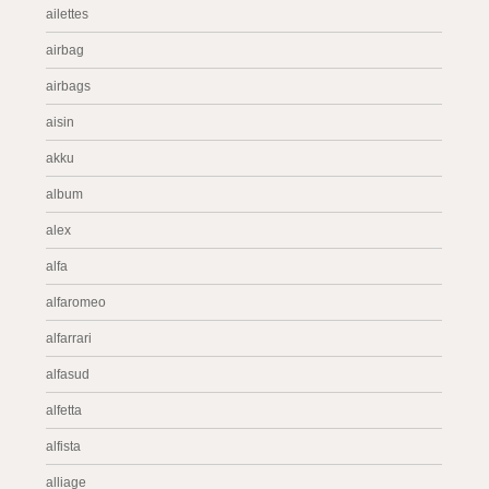
ailettes
airbag
airbags
aisin
akku
album
alex
alfa
alfaromeo
alfarrari
alfasud
alfetta
alfista
alliage