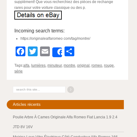
supplément! Que vous recherchiez des pièces de rechange
rares pour votre voiture classique ou des p.
Incoming search terms:
https://originalealfaromeo com/tag/montre/
Facebook
Twitter
Email
Partager
Share
Tags:
alfa
,
lumières
,
minuteur
,
montre
,
original
,
romeo
,
rouge
,
série
Articles récents
Poulie Arbre À Cames Originale Alfa Romeo Fiat Lancia 1.9 2.4
JTD 8V 16V