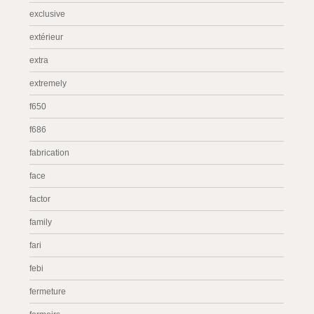
exclusive
extérieur
extra
extremely
f650
f686
fabrication
face
factor
family
fari
febi
fermeture