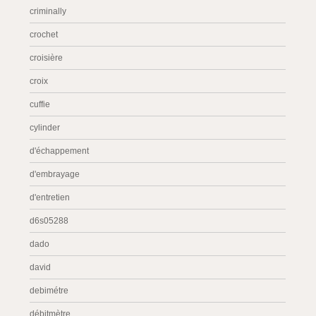
criminally
crochet
croisière
croix
cuffie
cylinder
d'échappement
d'embrayage
d'entretien
d6s05288
dado
david
debimétre
débitmètre