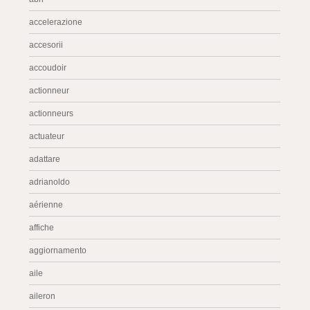
accelerazione
accesorii
accoudoir
actionneur
actionneurs
actuateur
adattare
adrianoldo
aérienne
affiche
aggiornamento
aile
aileron