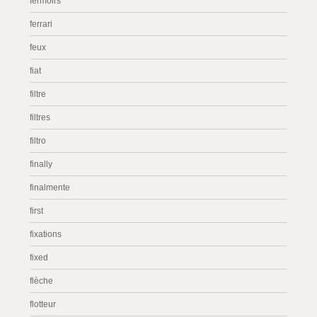
fermoirs
ferrari
feux
fiat
filtre
filtres
filtro
finally
finalmente
first
fixations
fixed
flèche
flotteur