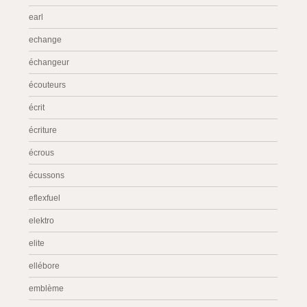
earl
echange
échangeur
écouteurs
écrit
écriture
écrous
écussons
eflexfuel
elektro
elite
ellébore
emblème