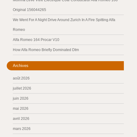
Moirina Leve Vitre Électrique Côté Conducteur Alfa Romeo 166
Original 156044265
We Went For A Night Drive Around Zurich In A Fire Spitting Alfa
Romeo
Alfa Romeo 164 Procar V10
How Alfa Romeo Briefly Dominated Dtm
Archives
août 2026
juillet 2026
juin 2026
mai 2026
avril 2026
mars 2026