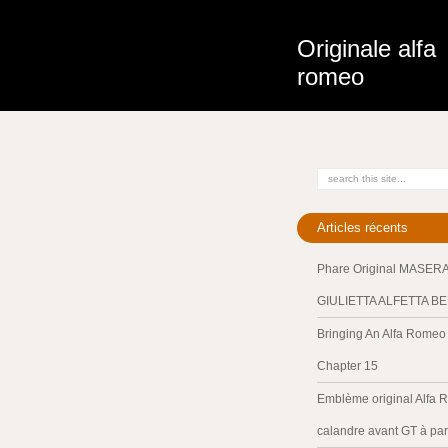
Originale alfa
romeo
Articles récents
Phare Original MASER
GIULIETTA ALFETTA B
Bringing An Alfa Romeo 
Chapter 15
Emblème original Alfa 
calandre avant GT à par