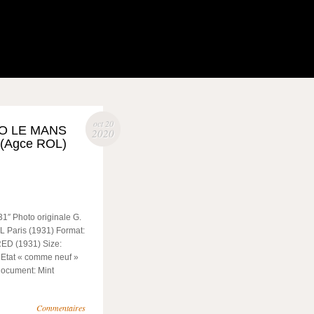
oct 20
EO LE MANS
2020
 (Agce ROL)
 Photo originale G.
 Paris (1931) Format:
RED (1931) Size:
 Etat « comme neuf »
 document: Mint
Commentaires