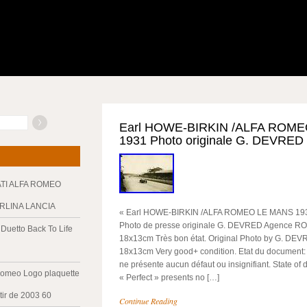
Earl HOWE-BIRKIN /ALFA ROM
1931 Photo originale G. DEVRED
ATI ALFA ROMEO
ERLINA LANCIA
« Earl HOWE-BIRKIN /ALFA ROMEO LE MANS 1931″
Photo de presse originale G. DEVRED Agence ROL
Duetto Back To Life
18x13cm Très bon état. Original Photo by G. DEV
18x13cm Very good+ condition. Etat du document:
ne présente aucun défaut ou insignifiant. State of
Romeo Logo plaquette
« Perfect » presents no […]
tir de 2003 60
Continue Reading