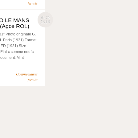
fermés
fév 26
EO LE MANS
2019
 (Agce ROL)
 Photo originale G.
 Paris (1931) Format:
RED (1931) Size:
 Etat « comme neuf »
 document: Mint
Commentaires
fermés