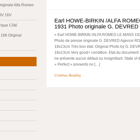
riginale Alfa Romeo
 8V 16V
Earl HOWE-BIRKIN /ALFA ROM
trique Côté
1931 Photo originale G. DEVRED
« Earl HOWE-BIRKIN /ALFA ROMEO LE MANS 1931″
166 Original
Photo de presse originale G. DEVRED Agence ROL
18x13cm Très bon état. Original Photo by G. DEV
18x13cm Very good+ condition. Etat du document:
ne présente aucun défaut ou insignifiant. State of
« Perfect » presents no […]
Continue Reading