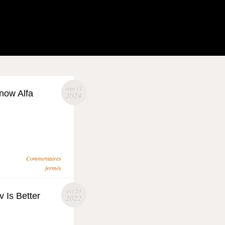
sept 11
now Alfa
2024
Commentaires
fermés
oct 23
 Is Better
2022