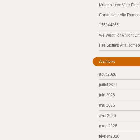
Moirina Leve Vitre Élec
Conducteur Alfa Romeo 
156044265
We Went For A Night Dri
Fire Spitting Alfa Romeo
Archives
août 2026
juillet 2026
juin 2026
mai 2026
avril 2026
mars 2026
février 2026