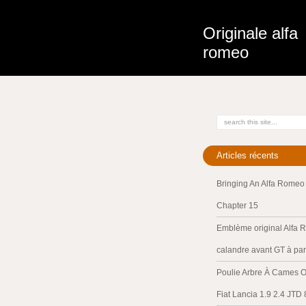
Originale alfa
romeo
Articles récents
Bringing An Alfa Romeo 
Chapter 15
Emblème original Alfa 
calandre avant GT à par
Poulie Arbre À Cames O
Fiat Lancia 1.9 2.4 JTD