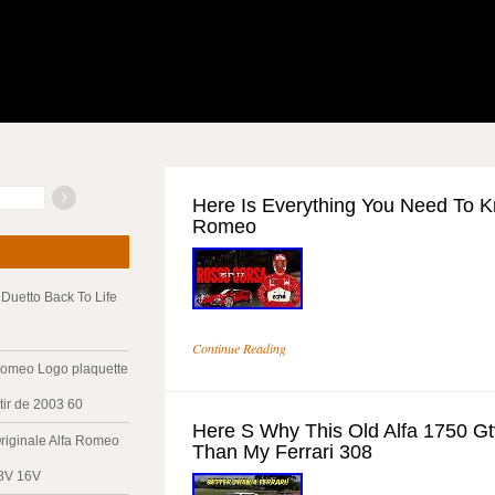
Here Is Everything You Need To K
Romeo
Duetto Back To Life
Continue Reading
Romeo Logo plaquette
tir de 2003 60
Here S Why This Old Alfa 1750 Gtv
riginale Alfa Romeo
Than My Ferrari 308
 8V 16V