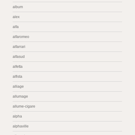
album
alex
alfa
alfaromeo
alfarrari
alfasud
alfetta
alfista
alliage
allumage
allume-cigare
alpha
alphaville