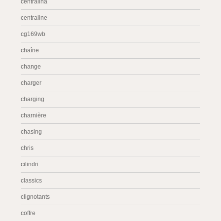
centralina
centraline
cg169wb
chaîne
change
charger
charging
charnière
chasing
chris
cilindri
classics
clignotants
coffre