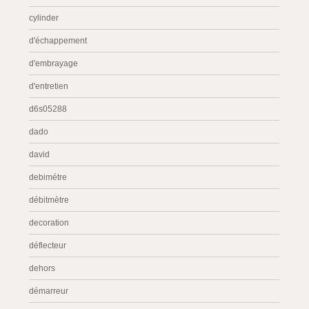
cylinder
d'échappement
d'embrayage
d'entretien
d6s05288
dado
david
debimétre
débitmètre
decoration
déflecteur
dehors
démarreur