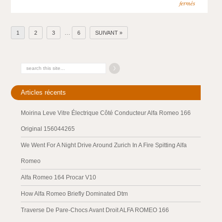
fermés
…
1
2
3
6
SUIVANT »
Articles récents
Moirina Leve Vitre Électrique Côté Conducteur Alfa Romeo 166
Original 156044265
We Went For A Night Drive Around Zurich In A Fire Spitting Alfa
Romeo
Alfa Romeo 164 Procar V10
How Alfa Romeo Briefly Dominated Dtm
Traverse De Pare-Chocs Avant Droit ALFA ROMEO 166