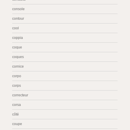
console
contour
cool
coppia
coque
coques
cornice
corpo
corps
correcteur
corsa
côté
coupe