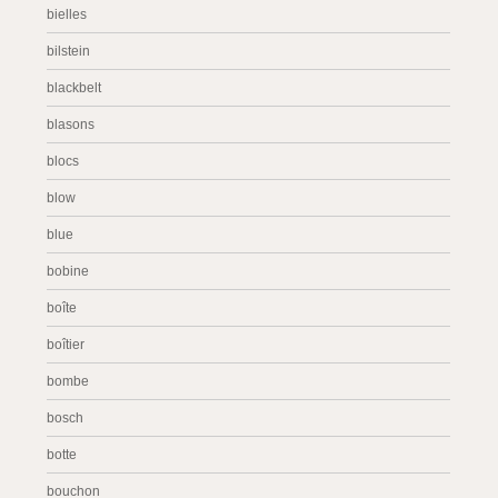
bielles
bilstein
blackbelt
blasons
blocs
blow
blue
bobine
boîte
boîtier
bombe
bosch
botte
bouchon