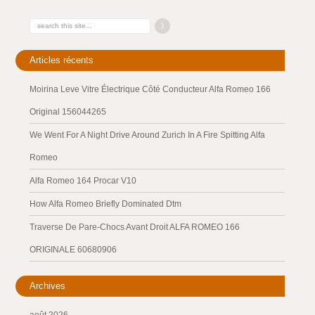
Articles récents
Moirina Leve Vitre Électrique Côté Conducteur Alfa Romeo 166
Original 156044265
We Went For A Night Drive Around Zurich In A Fire Spitting Alfa
Romeo
Alfa Romeo 164 Procar V10
How Alfa Romeo Briefly Dominated Dtm
Traverse De Pare-Chocs Avant Droit ALFA ROMEO 166
ORIGINALE 60680906
Archives