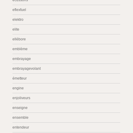
écussons
eflexfuel
elektro
elite
ellébore
emblème
embrayage
embrayagevolant
émetteur
engine
enjoliveurs
enseigne
ensemble
entendeur