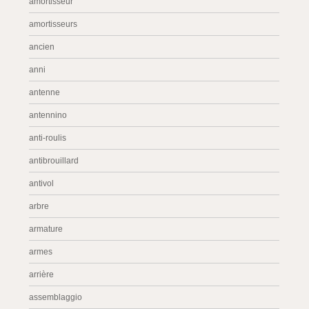
amortisseur
amortisseurs
ancien
anni
antenne
antennino
anti-roulis
antibrouillard
antivol
arbre
armature
armes
arrière
assemblaggio