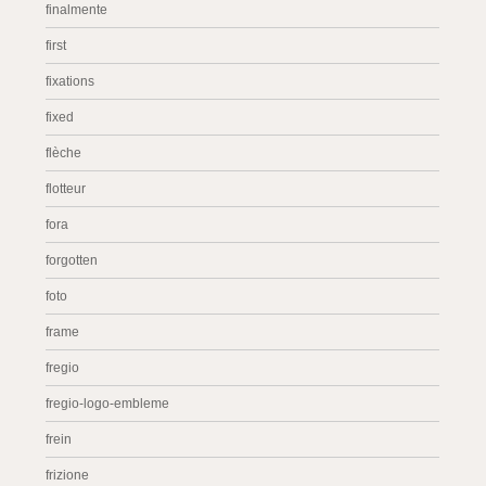
finalmente
first
fixations
fixed
flèche
flotteur
fora
forgotten
foto
frame
fregio
fregio-logo-embleme
frein
frizione