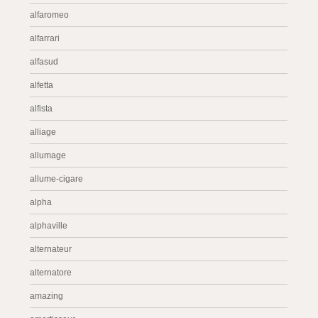
alfaromeo
alfarrari
alfasud
alfetta
alfista
alliage
allumage
allume-cigare
alpha
alphaville
alternateur
alternatore
amazing