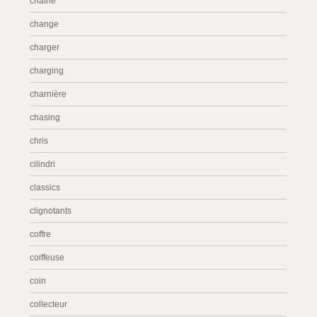
chaîne
change
charger
charging
charnière
chasing
chris
cilindri
classics
clignotants
coffre
coiffeuse
coin
collecteur