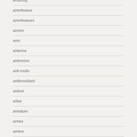
amazing
amortisseur
amortisseurs
ancien
anni
antenne
antennino
anti-roulis
antibrouillard
antivol
arbre
armature
armes
arrière