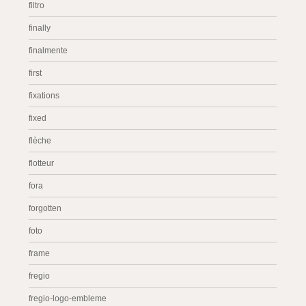
filtro
finally
finalmente
first
fixations
fixed
flèche
flotteur
fora
forgotten
foto
frame
fregio
fregio-logo-embleme