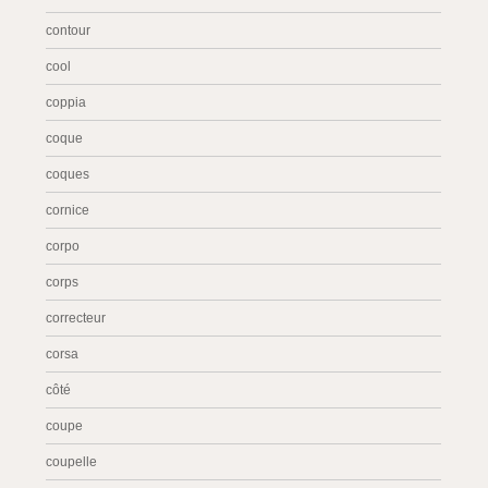
contour
cool
coppia
coque
coques
cornice
corpo
corps
correcteur
corsa
côté
coupe
coupelle