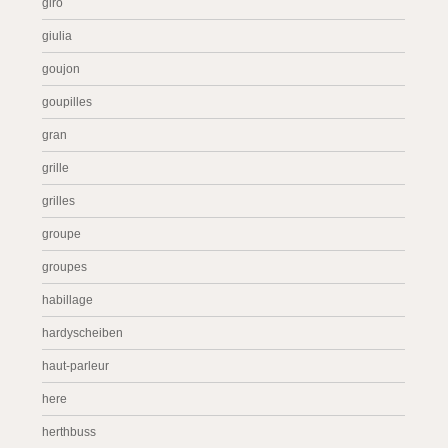
giro
giulia
goujon
goupilles
gran
grille
grilles
groupe
groupes
habillage
hardyscheiben
haut-parleur
here
herthbuss