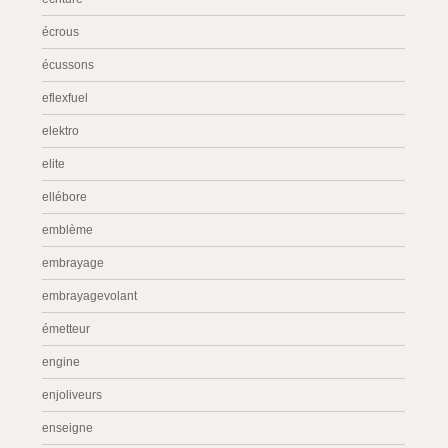
écrous
écussons
eflexfuel
elektro
elite
ellébore
emblème
embrayage
embrayagevolant
émetteur
engine
enjoliveurs
enseigne