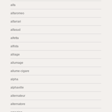
alfa
alfaromeo
alfarrari
alfasud
alfetta
alfista
alliage
allumage
allume-cigare
alpha
alphaville
alternateur
alternatore