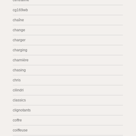
centraline
cg169wb
chaîne
change
charger
charging
charnière
chasing
chris
cilindri
classics
clignotants
coffre
coiffeuse