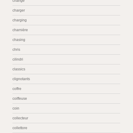
change
charger
charging
charnière
chasing
chris
cilindri
classics
clignotants
coffre
coiffeuse
coin
collecteur
collettore