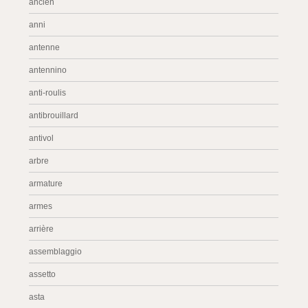
ancien
anni
antenne
antennino
anti-roulis
antibrouillard
antivol
arbre
armature
armes
arrière
assemblaggio
assetto
asta