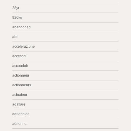
28yr
920kg
abandoned
abri
accelerazione
accesorii
accoudoir
actionneur
actionneurs
actuateur
adattare
adrianoldo
aérienne