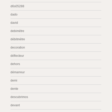
d6s05288
dado
david
debimétre
débitmètre
decoration
déflecteur
dehors
démarreur
demi
dente
descubrimos
devant