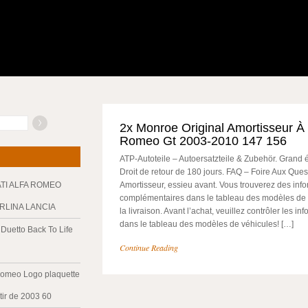
2x Monroe Original Amortisseur À
Romeo Gt 2003-2010 147 156
ATP-Autoteile – Autoersatzteile & Zubehör. Grand é
Droit de retour de 180 jours. FAQ – Foire Aux Qu
ATI ALFA ROMEO
Amortisseur, essieu avant. Vous trouverez des inf
complémentaires dans le tableau des modèles de 
ERLINA LANCIA
la livraison. Avant l’achat, veuillez contrôler les i
dans le tableau des modèles de véhicules! […]
Duetto Back To Life
Continue Reading
Romeo Logo plaquette
tir de 2003 60