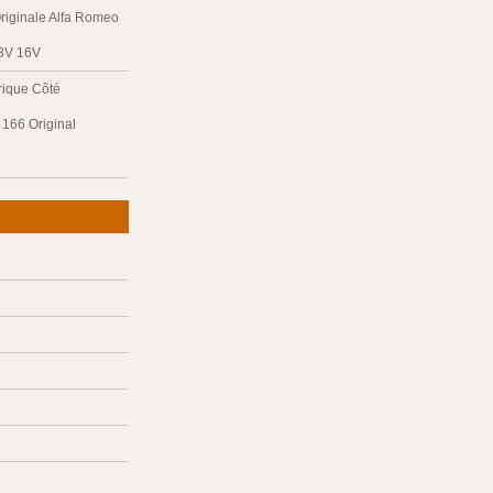
riginale Alfa Romeo
 8V 16V
trique Côté
166 Original