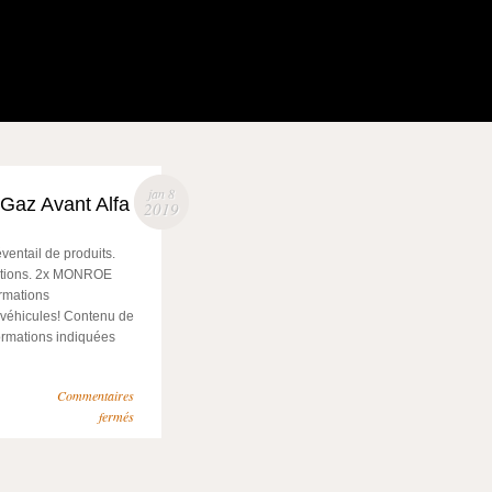
jan 8
 Gaz Avant Alfa
2019
ventail de produits.
estions. 2x MONROE
ormations
véhicules! Contenu de
nformations indiquées
Commentaires
fermés