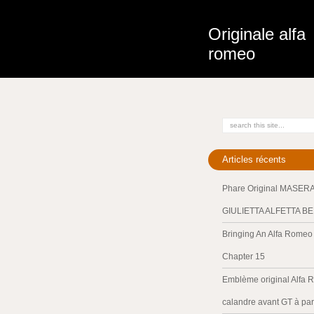
Originale alfa
romeo
Articles récents
Phare Original MASER
GIULIETTA ALFETTA B
Bringing An Alfa Romeo 
Chapter 15
Emblème original Alfa 
calandre avant GT à par