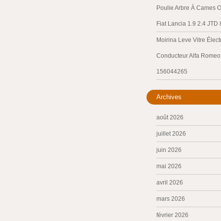
Poulie Arbre À Cames O
Fiat Lancia 1.9 2.4 JTD
Moirina Leve Vitre Élec
Conducteur Alfa Romeo 
156044265
Archives
août 2026
juillet 2026
juin 2026
mai 2026
avril 2026
mars 2026
février 2026