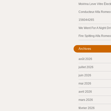
Moirina Leve Vitre Élec
Conducteur Alfa Romeo 
156044265
We Went For A Night Dri
Fire Spitting Alfa Romeo
Archives
août 2026
juillet 2026
juin 2026
mai 2026
avril 2026
mars 2026
février 2026