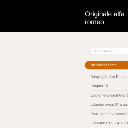
Originale alfa
romeo
Articles récents
Bringing An Alfa Romeo 
Chapter 15
Emblème original Alfa 
calandre avant GT à par
Poulie Arbre À Cames O
Fiat Lancia 1.9 2.4 JTD