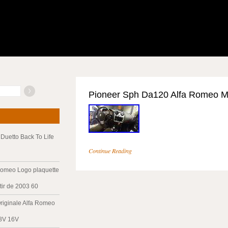
Pioneer Sph Da120 Alfa Romeo M
Duetto Back To Life
Continue Reading
Romeo Logo plaquette
tir de 2003 60
riginale Alfa Romeo
 8V 16V