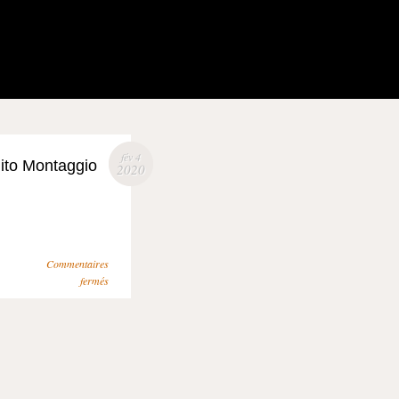
fév 4
ito Montaggio
2020
Commentaires
fermés